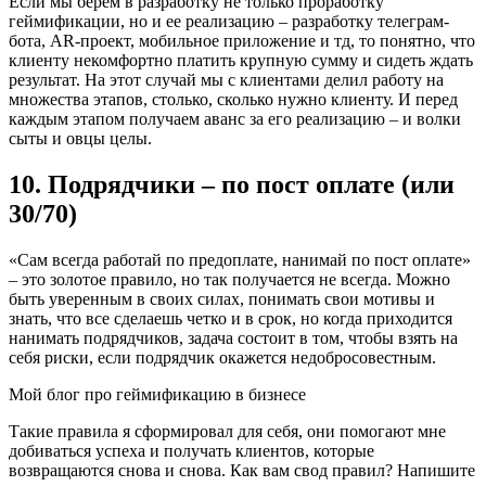
Если мы берем в разработку не только проработку
геймификации, но и ее реализацию – разработку телеграм-
бота, AR-проект, мобильное приложение и тд, то понятно, что
клиенту некомфортно платить крупную сумму и сидеть ждать
результат. На этот случай мы с клиентами делил работу на
множества этапов, столько, сколько нужно клиенту. И перед
каждым этапом получаем аванс за его реализацию – и волки
сыты и овцы целы.
10. Подрядчики – по пост оплате (или
30/70)
«Сам всегда работай по предоплате, нанимай по пост оплате»
– это золотое правило, но так получается не всегда. Можно
быть уверенным в своих силах, понимать свои мотивы и
знать, что все сделаешь четко и в срок, но когда приходится
нанимать подрядчиков, задача состоит в том, чтобы взять на
себя риски, если подрядчик окажется недобросовестным.
Мой блог про геймификацию в бизнесе
Такие правила я сформировал для себя, они помогают мне
добиваться успеха и получать клиентов, которые
возвращаются снова и снова. Как вам свод правил? Напишите