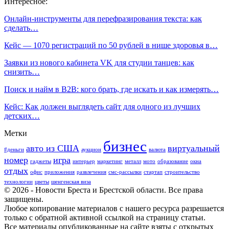
Интересное:
Онлайн-инструменты для перефразирования текста: как
сделать…
Кейс — 1070 регистраций по 50 рублей в нише здоровья в…
Заявки из нового кабинета VK для студии танцев: как
снизить…
Поиск и найм в B2B: кого брать, где искать и как измерять…
Кейс: Как должен выглядеть сайт для одного из лучших
детских…
Метки
бизнес
авто из США
виртуальный
#деньги
аукцион
валюта
номер
игра
гаджеты
интерьер
маркетинг
металл
мото
образование
окна
отдых
офис
приложения
развлечения
смс-рассылки
стартап
строительство
технологии
цветы
шенгенская виза
© 2026 - Новости Бреста и Брестской области. Все права
защищены.
Любое копирование материалов с нашего ресурса разрешается
только с обратной активной ссылкой на страницу статьи.
Все материалы опубликованные на сайте взяты с открытых