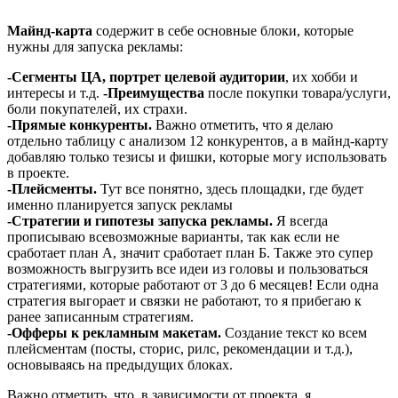
Майнд-карта
содержит в себе основные блоки, которые
нужны для запуска рекламы:
-Сегменты ЦА, портрет целевой аудитории
, их хобби и
интересы и т.д.
-Преимущества
после покупки товара/услуги,
боли покупателей, их страхи.
-Прямые конкуренты.
Важно отметить, что я делаю
отдельно таблицу с анализом 12 конкурентов, а в майнд-карту
добавляю только тезисы и фишки, которые могу использовать
в проекте.
-Плейсменты.
Тут все понятно, здесь площадки, где будет
именно планируется запуск рекламы
-Стратегии и гипотезы запуска рекламы.
Я всегда
прописываю всевозможные варианты, так как если не
сработает план А, значит сработает план Б. Также это супер
возможность выгрузить все идеи из головы и пользоваться
стратегиями, которые работают от 3 до 6 месяцев! Если одна
стратегия выгорает и связки не работают, то я прибегаю к
ранее записанным стратегиям.
-Офферы к рекламным макетам.
Создание текст ко всем
плейсментам (посты, сторис, рилс, рекомендации и т.д.),
основываясь на предыдущих блоках.
Важно отметить, что, в зависимости от проекта, я