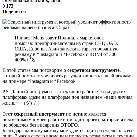
Опубликовано
Май 8, 2024
0
173
Поделится
Привет! Меня зовут Полина, я маркетолог,
помогаю предпринимателям из стран СНГ, ОАЭ,
США, Европы, Азии запускать таргетированную
рекламу в *Instagram и *Facebook с ROMI от 300-
400%+ 🚀
В этой статье мы поговорим о
секретном инструменте
,
который поможет увеличить результативность вашей рекламы
на примере *Instagram и *Facebook
P.S. Данный инструмент эффективно работает и на других
платформах (даже на платформе под названием «ваша личная
жизнь» ¯_(ツ)_/¯).
Этот
секретный инструмент
по истине является
незаменимым в моей работе и ни один проект, который я вела,
не обошелся без внедрения
ЭТОГО
.
Благодаря данному методу мне удается один раз уделить всего
лишь 7 часов своего времени и получать результаты в течении