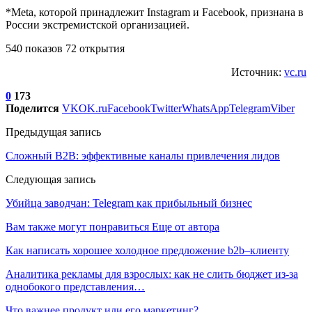
*Meta, которой принадлежит Instagram и Facebook, признана в
России экстремистской организацией.
540 показов 72 открытия
Источник:
vc.ru
0
173
Поделится
VK
OK.ru
Facebook
Twitter
WhatsApp
Telegram
Viber
Предыдущая запись
Сложный B2B: эффективные каналы привлечения лидов
Следующая запись
Убийца заводчан: Telegram как прибыльный бизнес
Вам также могут понравиться
Еще от автора
Как написать хорошее холодное предложение b2b–клиенту
Аналитика рекламы для взрослых: как не слить бюджет из-за
однобокого представления…
Что важнее продукт или его маркетинг?