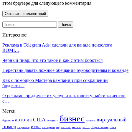
этом браузере для следующего комментария.
Интересное:
Реклама в Telegram Ads: сделали для канала психолога
ROMI…
Черный пиар: что это такое и как с этим бороться
Перестань давать ложные обещания руководителям и команде
Как с помощью Мастера кампаний при сокращении
бюджета…
О рекламе юридических услуг и как юристу найти клиентов
с…
Метки
бизнес
авто из США
виртуальный
#деньги
аукцион
валюта
номер
игра
гаджеты
интерьер
маркетинг
металл
мото
образование
окна