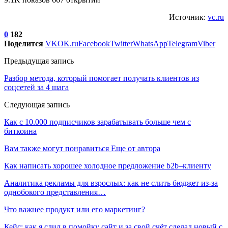
Источник:
vc.ru
0
182
Поделится
VK
OK.ru
Facebook
Twitter
WhatsApp
Telegram
Viber
Предыдущая запись
Разбор метода, который помогает получать клиентов из
соцсетей за 4 шага
Следующая запись
Как с 10.000 подписчиков зарабатывать больше чем с
биткоина
Вам также могут понравиться
Еще от автора
Как написать хорошее холодное предложение b2b–клиенту
Аналитика рекламы для взрослых: как не слить бюджет из-за
однобокого представления…
Что важнее продукт или его маркетинг?
Кейс: как я слил в помойку сайт и за свой счёт сделал новый с