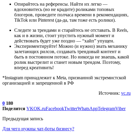
Опирайтесь на референсы. Найти их легко —
вдохновитесь (но не крадите) роликами топовых
блогеров, проведите полчаса времени в рекомендациях,
TikTok или Pinterest (да-да, там тоже есть ролики).
Следите за трендами и старайтесь не отставать. В Reels,
как и в жизни, стоит упустить нужный момент и
действовать будет уже поздно — “хайп” упущен.
Экспериментируйте! Можно (и нужно) знать механику
залетающих рилсов, создавать трендовый контент и
быть в постоянном потоке. Но никогда не знаешь, какой
ролик выстрелит и станет новым трендом. Поэтому,
вперед креативить!
*Instagram принадлежит к Meta, признанной экстремистской
организацией и запрещенной в РФ
Источник:
vc.ru
0
180
Поделится
VK
OK.ru
Facebook
Twitter
WhatsApp
Telegram
Viber
Предыдущая запись
Для чего нужны чат-боты бизнесу?