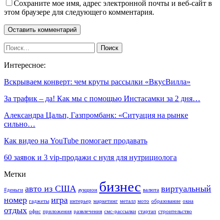
Сохраните мое имя, адрес электронной почты и веб-сайт в
этом браузере для следующего комментария.
Интересное:
Вскрываем конверт: чем круты рассылки «ВкусВилла»
За трафик – да! Как мы c помощью Инстасамки за 2 дня…
Александра Цальп, Газпромбанк: «Ситуация на рынке
сильно…
Как видео на YouTube помогает продавать
60 заявок и 3 vip-продажи с нуля для нутрициолога
Метки
бизнес
авто из США
виртуальный
#деньги
аукцион
валюта
номер
игра
гаджеты
интерьер
маркетинг
металл
мото
образование
окна
отдых
офис
приложения
развлечения
смс-рассылки
стартап
строительство