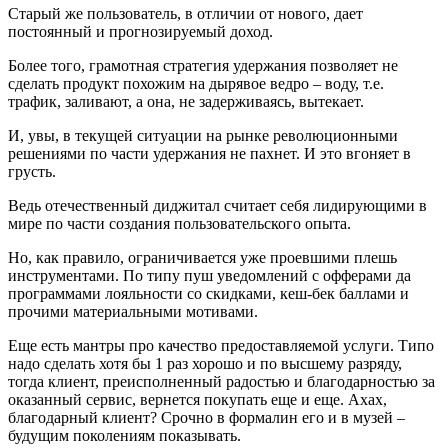
Старый же пользователь, в отличии от нового, дает
постоянный и прогнозируемый доход.
Более того, грамотная стратегия удержания позволяет не
сделать продукт похожим на дырявое ведро – воду, т.е.
трафик, заливают, а она, не задерживаясь, вытекает.
И, увы, в текущей ситуации на рынке революционными
решениями по части удержания не пахнет. И это вгоняет в
грусть.
Ведь отечественный диджитал считает себя лидирующими в
мире по части создания пользовательского опыта.
Но, как правило, ограничивается уже проевшими плешь
инструментами. По типу пуш уведомлений с офферами да
программами лояльности со скидками, кеш-бек баллами и
прочими материальными мотивами.
Еще есть мантры про качество предоставляемой услуги. Типо
надо сделать хотя бы 1 раз хорошо и по высшему разряду,
тогда клиент, преисполненный радостью и благодарностью за
оказанный сервис, вернется покупать еще и еще. Ахах,
благодарный клиент? Срочно в формалин его и в музей –
будущим поколениям показывать.