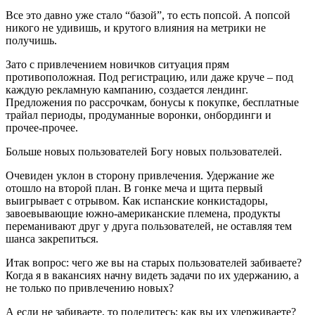
Все это давно уже стало “базой”, то есть попсой. А попсой
никого не удивишь, и крутого влияния на метрики не
получишь.
Зато с привлечением новичков ситуация прям
противоположная. Под регистрацию, или даже круче – под
каждую рекламную кампанию, создается лендинг.
Предложения по рассрочкам, бонусы к покупке, бесплатные
трайал периоды, продуманные воронки, онбординги и
прочее-прочее.
Больше новых пользователей Богу новых пользователей.
Очевиден уклон в сторону привлечения. Удержание же
отошло на второй план. В гонке меча и щита первый
выигрывает с отрывом. Как испанские конкистадоры,
завоевывающие южно-американские племена, продукты
переманивают друг у друга пользователей, не оставляя тем
шанса закрепиться.
Итак вопрос: чего же вы на старых пользователей забиваете?
Когда я в вакансиях начну видеть задачи по их удержанию, а
не только по привлечению новых?
А если не забиваете, то поделитесь: как вы их удерживаете?