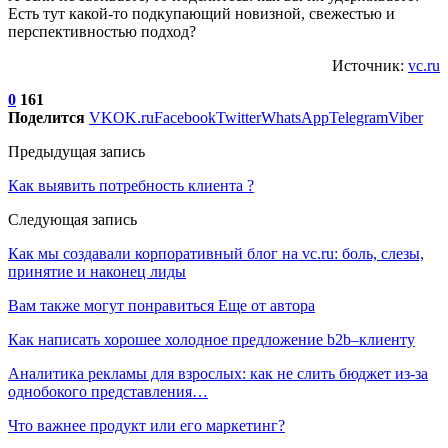
Есть тут какой-то подкупающий новизной, свежестью и
перспективностью подход?
Источник:
vc.ru
0
161
Поделится
VK
OK.ru
Facebook
Twitter
WhatsApp
Telegram
Viber
Предыдущая запись
​Как выявить потребность клиента ?
Следующая запись
Как мы создавали корпоративный блог на vc.ru: боль, слезы,
принятие и наконец лиды
Вам также могут понравиться
Еще от автора
Как написать хорошее холодное предложение b2b–клиенту
Аналитика рекламы для взрослых: как не слить бюджет из-за
однобокого представления…
Что важнее продукт или его маркетинг?