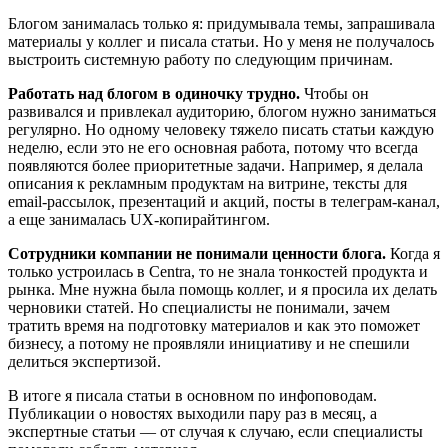
Блогом занималась только я: придумывала темы, запрашивала
материалы у коллег и писала статьи. Но у меня не получалось
выстроить системную работу по следующим причинам.
Работать над блогом в одиночку трудно.
Чтобы он
развивался и привлекал аудиторию, блогом нужно заниматься
регулярно. Но одному человеку тяжело писать статьи каждую
неделю, если это не его основная работа, потому что всегда
появляются более приоритетные задачи. Например, я делала
описания к рекламным продуктам на витрине, тексты для
email-рассылок, презентаций и акций, посты в телеграм-канал,
а еще занималась UX-копирайтингом.
Сотрудники компании не понимали ценности блога.
Когда я
только устроилась в Centra, то не знала тонкостей продукта и
рынка. Мне нужна была помощь коллег, и я просила их делать
черновики статей. Но специалисты не понимали, зачем
тратить время на подготовку материалов и как это поможет
бизнесу, а потому не проявляли инициативу и не спешили
делиться экспертизой.
В итоге я писала статьи в основном по инфоповодам.
Публикации о новостях выходили пару раз в месяц, а
экспертные статьи — от случая к случаю, если специалисты