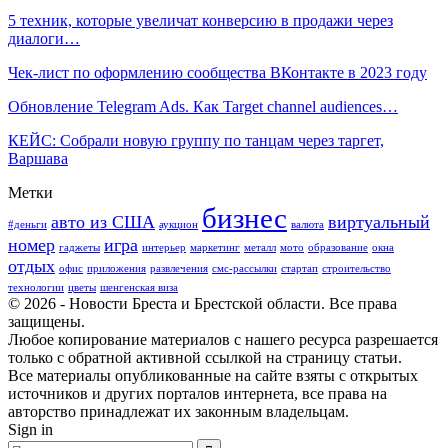
5 техник, которые увеличат конверсию в продажи через
диалоги…
Чек-лист по оформлению сообщества ВКонтакте в 2023 году
Обновление Telegram Ads. Как Target channel audiences…
КЕЙС: Собрали новую группу по танцам через таргет,
Варшава
Метки
бизнес
авто из США
виртуальный
#деньги
аукцион
валюта
номер
игра
гаджеты
интерьер
маркетинг
металл
мото
образование
окна
отдых
офис
приложения
развлечения
смс-рассылки
стартап
строительство
технологии
цветы
шенгенская виза
© 2026 - Новости Бреста и Брестской области. Все права
защищены.
Любое копирование материалов с нашего ресурса разрешается
только с обратной активной ссылкой на страницу статьи.
Все материалы опубликованные на сайте взяты с открытых
источников и других порталов интернета, все права на
авторство принадлежат их законным владельцам.
Sign in