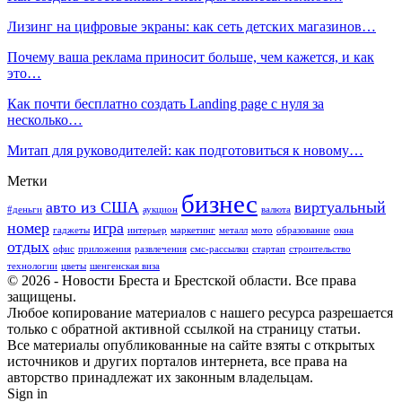
Лизинг на цифровые экраны: как сеть детских магазинов…
Почему ваша реклама приносит больше, чем кажется, и как
это…
Как почти бесплатно создать Landing page с нуля за
несколько…
Митап для руководителей: как подготовиться к новому…
Метки
бизнес
авто из США
виртуальный
#деньги
аукцион
валюта
номер
игра
гаджеты
интерьер
маркетинг
металл
мото
образование
окна
отдых
офис
приложения
развлечения
смс-рассылки
стартап
строительство
технологии
цветы
шенгенская виза
© 2026 - Новости Бреста и Брестской области. Все права
защищены.
Любое копирование материалов с нашего ресурса разрешается
только с обратной активной ссылкой на страницу статьи.
Все материалы опубликованные на сайте взяты с открытых
источников и других порталов интернета, все права на
авторство принадлежат их законным владельцам.
Sign in