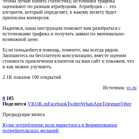
Чтобы лучше понять статистику, источники трафика
оценивают по разным атрибуциям. Атрибуция — это
алгоритм, который определяет, к какому визиту будет
приписана конверсия.
Надеемся, наша инструкция поможет вам разобраться с
источниками трафика и получать заявки по минимально-
возможной цене.
Если понадобится помощь, помните, мы всегда рядом.
Запишитесь на бесплатную консультацию, вместе оценим
стоимость привлечения клиентов на ваш сайт и покажем, что
и как можно улучшить.
2.1K показов 190 открытий
Источник:
vc.ru
0
185
Поделится
VK
OK.ru
Facebook
Twitter
WhatsApp
Telegram
Viber
Предыдущая запись
Культ потребления: роль маркетинга в формировании
потребительских желаний