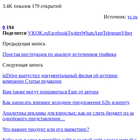
3.4K показов 179 открытий
Источник:
vc.ru
0
194
Поделится
VK
OK.ru
Facebook
Twitter
WhatsApp
Telegram
Viber
Предыдущая запись
Простая инструкция по анализу источников трафика
Следующая запись
inDrive выпустил документальный фильм об истории
компании Статьи редакции
Вам также могут понравиться
Еще от автора
Как написать хорошее холодное предложение b2b–клиенту
Аналитика рекламы для взрослых: как не слить бюджет из-за
однобокого представления…
Что важнее продукт или его маркетинг?
Кейс: как я слил в помойку сайт и за свой счёт сделал новый с