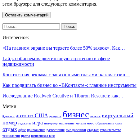
этом браузере для следующего комментария.
Интересное:
«На главном экране вы теряете более 50% заявок». Как…
Гайд: собираем маркетинговую стратегию в сфере
недвижимости
Контекстная реклама с завязанными глазами: как магазин…
Как продвигать бизнес во «ВКонтакте»: главные инструменты
Исследование Realweb Creative и Tiburon Research: как…
Метки
бизнес
авто из США
виртуальный
#деньги
аукцион
валюта
номер
игра
гаджеты
интерьер
маркетинг
металл
мото
образование
окна
отдых
офис
приложения
развлечения
смс-рассылки
стартап
строительство
технологии
цветы
шенгенская виза