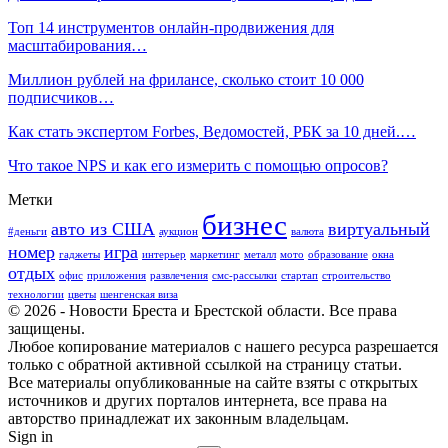
Топ 14 инструментов онлайн-продвижения для
масштабирования…
Миллион рублей на фрилансе, сколько стоит 10 000
подписчиков…
Как стать экспертом Forbes, Ведомостей, РБК за 10 дней.…
Что такое NPS и как его измерить с помощью опросов?
Метки
бизнес
авто из США
виртуальный
#деньги
аукцион
валюта
номер
игра
гаджеты
интерьер
маркетинг
металл
мото
образование
окна
отдых
офис
приложения
развлечения
смс-рассылки
стартап
строительство
технологии
цветы
шенгенская виза
© 2026 - Новости Бреста и Брестской области. Все права
защищены.
Любое копирование материалов с нашего ресурса разрешается
только с обратной активной ссылкой на страницу статьи.
Все материалы опубликованные на сайте взяты с открытых
источников и других порталов интернета, все права на
авторство принадлежат их законным владельцам.
Sign in