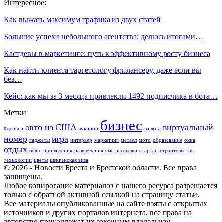
Интересное:
Как выжать максимум трафика из двух статей
Большие успехи небольшого агентства: делюсь итогами…
Кастдевы в маркетинге: путь к эффективному росту бизнеса
Как найти клиента таргетологу фрилансеру, даже если вы
без…
Кейс: как мы за 3 месяца привлекли 1492 подписчика в бота…
Метки
бизнес
авто из США
виртуальный
#деньги
аукцион
валюта
номер
игра
гаджеты
интерьер
маркетинг
металл
мото
образование
окна
отдых
офис
приложения
развлечения
смс-рассылки
стартап
строительство
технологии
цветы
шенгенская виза
© 2026 - Новости Бреста и Брестской области. Все права
защищены.
Любое копирование материалов с нашего ресурса разрешается
только с обратной активной ссылкой на страницу статьи.
Все материалы опубликованные на сайте взяты с открытых
источников и других порталов интернета, все права на
авторство принадлежат их законным владельцам.