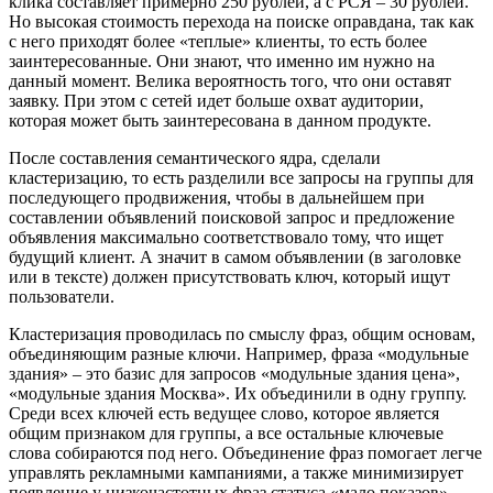
клика составляет примерно 250 рублей, а с РСЯ – 30 рублей.
Но высокая стоимость перехода на поиске оправдана, так как
с него приходят более «теплые» клиенты, то есть более
заинтересованные. Они знают, что именно им нужно на
данный момент. Велика вероятность того, что они оставят
заявку. При этом с сетей идет больше охват аудитории,
которая может быть заинтересована в данном продукте.
После составления семантического ядра, сделали
кластеризацию, то есть разделили все запросы на группы для
последующего продвижения, чтобы в дальнейшем при
составлении объявлений поисковой запрос и предложение
объявления максимально соответствовало тому, что ищет
будущий клиент. А значит в самом объявлении (в заголовке
или в тексте) должен присутствовать ключ, который ищут
пользователи.
Кластеризация проводилась по смыслу фраз, общим основам,
объединяющим разные ключи. Например, фраза «модульные
здания» – это базис для запросов «модульные здания цена»,
«модульные здания Москва». Их объединили в одну группу.
Среди всех ключей есть ведущее слово, которое является
общим признаком для группы, а все остальные ключевые
слова собираются под него. Объединение фраз помогает легче
управлять рекламными кампаниями, а также минимизирует
появление у низкочастотных фраз статуса «мало показов»,