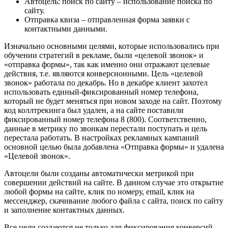
Автоцель: поиск по сайту – использование поиска по
сайту.
Отправка квиза – отправленная форма заявки с
контактными данными.
Изначально основными целями, которые использовались при
обучении стратегий в рекламе, были «целевой звонок» и
«отправка формы», так как именно они отражают целевые
действия, т.е. являются конверсионными. Цель «целевой
звонок» работала по декабрь. Но в декабре клиент захотел
использовать единый-фиксированный номер телефона,
который не будет меняться при новом заходе на сайт. Поэтому
код коллтрекинга был удален, а на сайте поставили
фиксированный номер телефона 8 (800). Соответственно,
данные в метрику по звонкам перестали поступать и цель
перестала работать. В настройках рекламных кампаний
основной целью была добавлена «Отправка формы» и удалена
«Целевой звонок».
Автоцели были созданы автоматически метрикой при
совершении действий на сайте. В данном случае это открытие
любой формы на сайте, клик по номеру, email, клик на
мессенджер, скачивание любого файла с сайта, поиск по сайту
и заполнение контактных данных.
Все цели создаются не только для фиксирования конверсий,