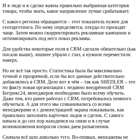
И в лиде и в сделке важна правильно выбранная категория
товара, чтобы знать, какое направление лучше срабатывает.
С какого региона обращаются – этот показатель нужен для
геотаргетинга. По нему определяется, откуда-то приходят
чаще. Затем можно скорректировать рекламные кампании и
оптимизировать под него показ рекламы.
Для удобства некоторые поля в CRM сделали обязательно (как
писали выше), лишнее убрали с глаз, а нужное переместили
наверх.
Но не всё так просто. Статистика была бы максимально
точной и прозрачной, если бы все данные действительно
добавлялись в CRM. Дело вот в чём – так как SHEDLER – это
по факту новая организация с недавно внедрённой CRM
Битрикс24, менеджеров необходимо было всему обучить.
Даже тем, кто ранее работал с CRM, потребовалось немного
обучиться. А для этого мы созванивались со всеми
менеджерами и с демонстрацией экрана показывали, как
правильно заполнять карточки лидов и сделок. С самого
начала и до сих пор находимся на связи и в случае
возникновения вопросов снова даем разъяснения.
Сначала всё шло довольно туго. Во-первых, менеджеры не