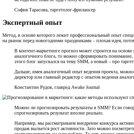
София Тарасова, таргетолог-фрилансер
Экспертный опыт
Метод, в основе которого лежит профессиональный опыт специа
на рынок перед новогодними праздниками – плохая идея, потом
В контент-маркетинге прогноз может строится на основе 
аналогичного блога, то можно сформировать понимание, 
этого блог запускался на тему SMM, а новый – про таргети
Дальше, имея аналогичный опыт ведения проекта, можно б
директор или главный редактор с опытом ведения аналог
Константин Рудов, главред Awake Journal
Можно ли прогнозировать результаты в SMM? Если говорит
спрогнозировать результат вполне реально.
Например, мы рассматриваем внедрение конкурса активнос
продаж выльется рост активности. Зато можно посмотреть
экстраполировать на наш паблик. То есть можно спрогноз