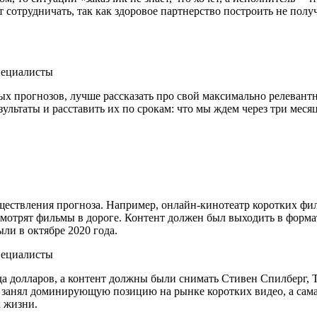
т сотрудничать, так как здоровое партнерство построить не пол
тных прогнозов, лучше рассказать про свой максимально релеван
льтаты и расставить их по срокам: что мы ждем через три месяца,
ществления прогноза. Например, онлайн-кинотеатр коротких фи
мотрят фильмы в дороге. Контент должен был выходить в формат
ыли в октябре 2020 года.
да долларов, а контент должны были снимать Стивен Спилберг, Т
о занял доминирующую позицию на рынке коротких видео, а сама
к жизни.