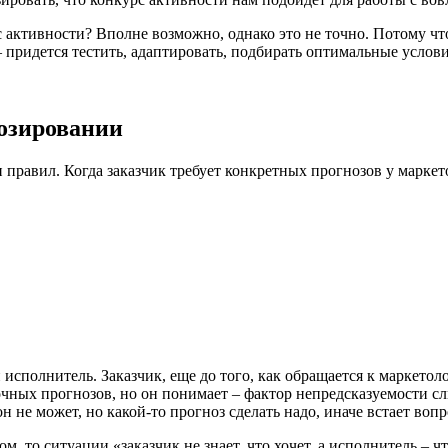
урс активности? Вполне возможно, однако это не точно. Потому ч
придется тестить, адаптировать, подбирать оптимальные услови
озировании
правил. Когда заказчик требует конкретных прогнозов у маркет
сполнитель. Заказчик, еще до того, как обращается к маркетоло
 точных прогнозов, но он понимает – фактор непредсказуемости 
н не может, но какой-то прогноз сделать надо, иначе встает воп
м, то ситуации «заказчик не знает, что хочет, а исполнитель – ч