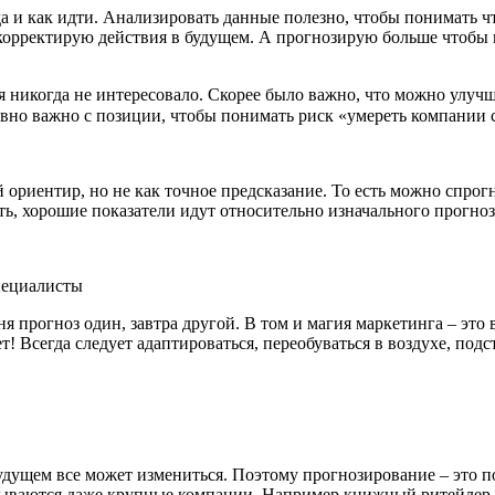
 и как идти. Анализировать данные полезно, чтобы понимать чт
 корректирую действия в будущем. А прогнозирую больше чтобы 
я никогда не интересовало. Скорее было важно, что можно улуч
равно важно с позиции, чтобы понимать риск «умереть компании с
риентир, но не как точное предсказание. То есть можно спрогн
ь, хорошие показатели идут относительно изначального прогноз
одня прогноз один, завтра другой. В том и магия маркетинга – эт
! Всегда следует адаптироваться, переобуваться в воздухе, подс
 будущем все может измениться. Поэтому прогнозирование – это
крываются даже крупные компании. Например книжный ритейлер и