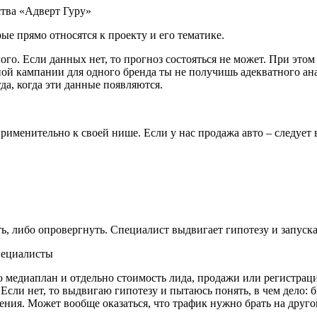
тва «Адверт Гуру»
ые прямо относятся к проекту и его тематике.
го. Если данных нет, то прогноз состояться не может. При эт
мной кампании для одного бренда ты не получишь адекватного а
да, когда эти данные появляются.
рименительно к своей нише. Если у нас продажа авто – следует 
ь, либо опровергнуть. Специалист выдвигает гипотезу и запуска
аю медиаплан и отдельно стоимость лида, продажи или регистрац
Если нет, то выдвигаю гипотезу и пытаюсь понять, в чем дело: б
ния. Может вообще оказаться, что трафик нужно брать на друго