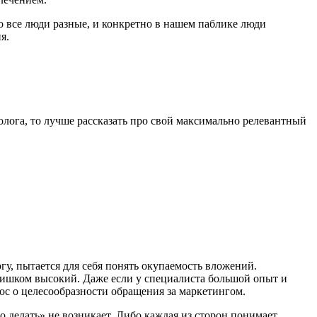
то все люди разные, и конкретно в нашем паблике люди
я.
олога, то лучше рассказать про свой максимально релевантный
гу, пытается для себя понять окупаемость вложений.
слишком высокий. Даже если у специалиста большой опыт и
рос о целесообразности обращения за маркетингом.
то делать» не возникает. Либо каждая из сторон понимает,