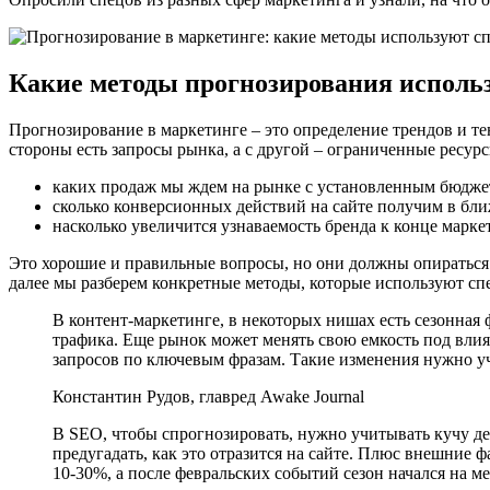
Какие методы прогнозирования использ
Прогнозирование в маркетинге – это определение трендов и т
стороны есть запросы рынка, а с другой – ограниченные ресур
каких продаж мы ждем на рынке с установленным бюдже
сколько конверсионных действий на сайте получим в бл
насколько увеличится узнаваемость бренда к конце марк
Это хорошие и правильные вопросы, но они должны опираться н
далее мы разберем конкретные методы, которые используют сп
В контент-маркетинге, в некоторых нишах есть сезонная 
трафика. Еще рынок может менять свою емкость под вли
запросов по ключевым фразам. Такие изменения нужно уч
Константин Рудов, главред Awake Journal
В SEO, чтобы спрогнозировать, нужно учитывать кучу д
предугадать, как это отразится на сайте. Плюс внешние 
10-30%, а после февральских событий сезон начался на м