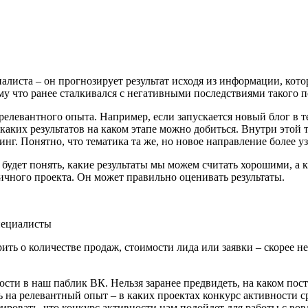
листа – он прогнозирует результат исходя из информации, котор
у что ранее сталкивался с негативными последствиями такого п
релевантного опыта. Например, если запускается новый блог в т
каких результатов на каком этапе можно добиться. Внутри этой 
нг. Понятно, что тематика та же, но новое направление более узк
удет понять, какие результаты мы можем считать хорошими, а ка
ичного проекта. Он может правильно оценивать результаты.
ь о количестве продаж, стоимости лида или заявки – скорее не
ти в наш паблик ВК. Нельзя заранее предвидеть, на каком посте
 на релевантный опыт – в каких проектах конкурс активности с
ировать, что конкурс активности нам подойдет для работы с вов