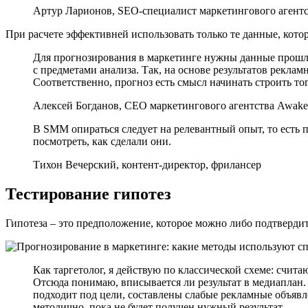
Артур Ларионов, SEO-специалист маркетингового агентс
При расчете эффективней использовать только те данные, котор
Для прогнозирования в маркетинге нужны данные прошло
с предметами анализа. Так, на основе результатов рекла
Соответственно, прогноз есть смысл начинать строить тог
Алексей Богданов, CEO маркетингового агентства Awake
В SMM опираться следует на релевантный опыт, то есть п
посмотреть, как сделали они.
Тихон Вечерский, контент-директор, фрилансер
Тестирование гипотез
Гипотеза – это предположение, которое можно либо подтвердит
Как таргетолог, я действую по классической схеме: счит
Отсюда понимаю, вписывается ли результат в медиаплан. 
подходит под цели, составлены слабые рекламные объявле
методично, пока не будет получен нужный результат.