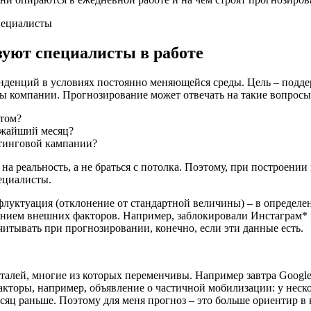
уют специалисты в работе
енденций в условиях постоянно меняющейся среды. Цель – подде
сы компании. Прогнозирование может отвечать на такие вопросы
том?
ижайший месяц?
етинговой кампании?
а реальность, а не браться с потолка. Поэтому, при построени
ециалисты.
флуктуация (отклонение от стандартной величины) – в определе
янием внешних факторов. Например, заблокировали Инстаграм* 
итывать при прогнозировании, конечно, если эти данные есть.
еталей, многие из которых переменчивы. Например завтра Googl
факторы, например, объявление о частичной мобилизации: у неск
есяц раньше. Поэтому для меня прогноз – это больше ориентир в