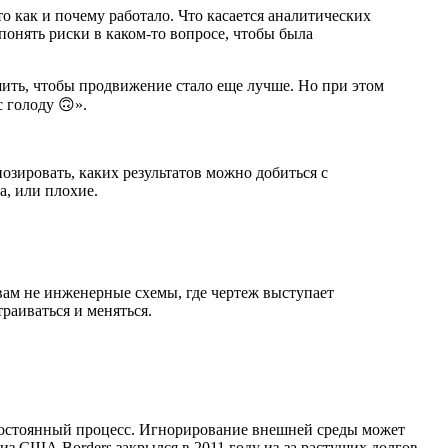
о как и почему работало. Что касается аналитических
понять риски в каком-то вопросе, чтобы была
шить, чтобы продвижение стало еще лучше. Но при этом
 голоду 🙃».
озировать, каких результатов можно добиться с
а, или плохие.
о вам не инженерные схемы, где чертеж выступает
траиваться и меняться.
 постоянный процесс. Игнорирование внешней среды может
з США Borders закрылся в 2011 году из-за растущих долгов,