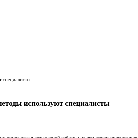
т специалисты
 методы используют специалисты
ни опираются в ежедневной работе и на чем строят прогнозирова