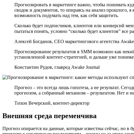
Прогнозировать в маркетинге важно, чтобы понимать куда
сводок и документов, то опираясь на анализ прошлого, я
возможность подумать над тем, как себя защитить.
Сколько будет подписчиков, клиентов или конверсий мен
пытаться понять, условно “сколько будет клиентов” все 
Алексей Богданов, CEO маркетингового агентства Awake
Прогнозирование результатов в SMM возможно как некий о
установленной контент-стратегией, и дальше уже понимат
Константин Рудов, главред Awake Journal
Прогноз – это всегда лишь гипотеза, а не результат. Сег
прогнозом, а собранный механизм – результатом. Нет и нет
Тихон Вечерский, контент-директор
Внешняя среда переменчива
Прогноз опирается на данные, которые известны сейчас, но в
привести к негативным последствиям – иногда из-за этого за