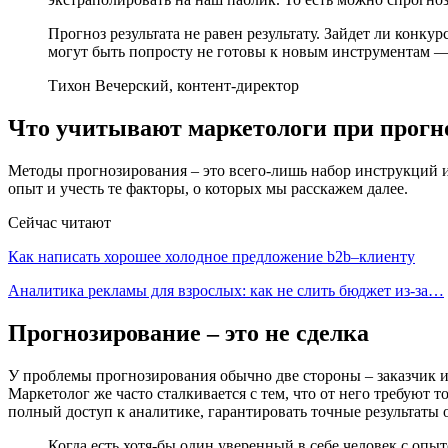
Прогноз результата не равен результату. Зайдет ли конк
могут быть попросту не готовы к новым инструментам — 
Тихон Вечерский, контент-директор
Что учитывают маркетологи при прогн
Методы прогнозирования – это всего-лишь набор инструкций и 
опыт и учесть те факторы, о которых мы расскажем далее.
Сейчас читают
Как написать хорошее холодное предложение b2b–клиенту
Аналитика рекламы для взрослых: как не слить бюджет из-за…
Прогнозирование – это не сделка
У проблемы прогнозирования обычно две стороны – заказчик и и
Маркетолог же часто сталкивается с тем, что от него требуют
полный доступ к аналитике, гарантировать точные результаты о
Когда есть хотя-бы один уверенный в себе человек с опыто