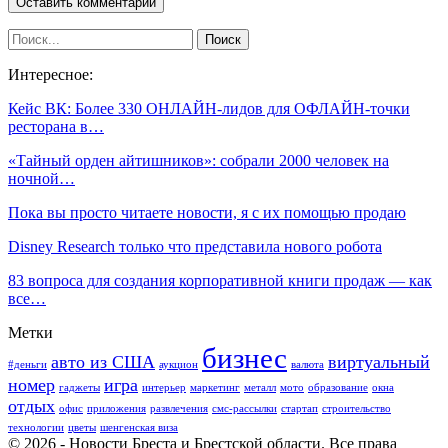
Интересное:
Кейс ВК: Более 330 ОНЛАЙН-лидов для ОФЛАЙН-точки
ресторана в…
«Тайный орден айтишников»: собрали 2000 человек на
ночной…
Пока вы просто читаете новости, я с их помощью продаю
Disney Research только что представила нового робота
83 вопроса для создания корпоративной книги продаж — как
все…
Метки
бизнес
авто из США
виртуальный
#деньги
аукцион
валюта
номер
игра
гаджеты
интерьер
маркетинг
металл
мото
образование
окна
отдых
офис
приложения
развлечения
смс-рассылки
стартап
строительство
технологии
цветы
шенгенская виза
© 2026 - Новости Бреста и Брестской области. Все права