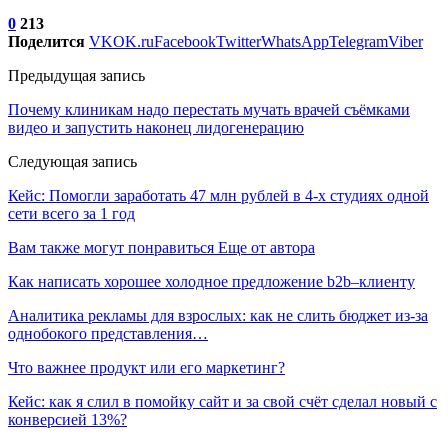
0
213
Поделится
VK
OK.ru
Facebook
Twitter
WhatsApp
Telegram
Viber
Предыдущая запись
Почему клиникам надо перестать мучать врачей съёмками
видео и запустить наконец лидогенерацию
Следующая запись
Кейс: Помогли заработать 47 млн рублей в 4-х студиях одной
сети всего за 1 год
Вам также могут понравиться
Еще от автора
Как написать хорошее холодное предложение b2b–клиенту
Аналитика рекламы для взрослых: как не слить бюджет из-за
однобокого представления…
Что важнее продукт или его маркетинг?
Кейс: как я слил в помойку сайт и за свой счёт сделал новый с
конверсией 13%?