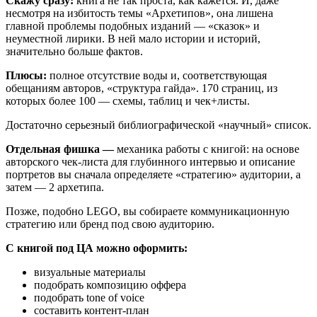
Скажу сразу:
книга не так проста, как кажется. И, даже
несмотря на избитость темы «Архетипов», она лишена
главной проблемы подобных изданий — «сказок» и
неуместной лирики. В ней мало истории и историй,
значительно больше фактов.
Плюсы:
полное отсутствие воды и, соответствующая
обещаниям авторов, «структура гайда». 170 страниц, из
которых более 100 — схемы, таблиц и чек+листы.
Достаточно серьезный библиографической «научный» список.
Отдельная фишка —
механика работы с книгой: на основе
авторского чек-листа для глубинного интервью и описание
портретов вы сначала определяете «стратегию» аудитории, а
затем — 2 архетипа.
Позже, подобно LEGO, вы собираете коммуникационную
стратегию или бренд под свою аудиторию.
С книгой под ЦА можно оформить:
визуальные материалы
подобрать композицию оффера
подобрать tone of voice
составить контент-план