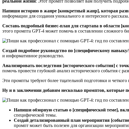
реальной жизни
: Этот промпт позволяет вам получить подроб
Напиши историю в жанре [конкретный жанр], которая развив
информации для создания уникального и интересного рассказа.
Составь подробный бизнес-план для стартапа в области [к
этого промпта GPT-4 может помочь в составлении сложного би
Создай подробное руководство по [специфическому навыку/
и информативное руководство.
Анализировать последствия [исторического события] с точ
помочь провести глубокий анализ исторического события с раз
Эти промпты требуют более тщательной подготовки и четкого п
Ну и в заключении добавим несколько промптов, которые по
Напиши обзорную статью о [специфической теме], вкл
специфической темы.
Создай детализированный план мероприятия [событие
промпт может быть полезен для организации мероприяти