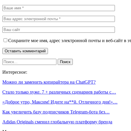
Сохраните мое имя, адрес электронной почты и веб-сайт в э
Интересное:
Можно ли заменить копирайтера на ChatGPT?
Стало только хуже. 7 + различных сценариев работы с…
«Доброе утро, Максим! Идите на**й. Отличного дня!»…
Как увеличить базу подписчиков Telegram-бота без…
Adidas Originals сменил глобальную платформу бренда