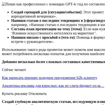
Создай сценарий для [ситуации/события]
: Этот промпт
корпоративной вечеринки».
Напиши статью о последних тенденциях в [сфера/инду
например, «Напиши статью о последних тенденциях в ки
Составь план презентации на тему [тема]
: Если вам ну
‘Влияние искусственного интеллекта на маркетинг’.
Напиши письмо с просьбой о [что-то]
: Помощь в формул
встрече с руководителем».
Использование такого рода промптов может помочь вам макси
может потребовать несколько попыток для получения наиболее 
Добавим несколько более сложных составных качественны
Сейчас читают
Как написать хорошее холодное предложение b2b–клиенту
Аналитика рекламы для взрослых: как не слить бюджет из-за…
Купить рекламу Отключить
Создай глубокую аналитическую статью, исследующую влиян