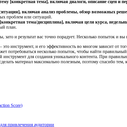
му [конкретная тема], включая диалоги, описание сцен и п
/ситуация], включая анализ проблемы, обзор возможных реш
ных проблем или ситуаций.
[конкретная тема/дисциплина], включая цели курса, недельн
ый план.
 зато и результат вас точно порадует. Несколько попыток и вы 
 это инструмент, и его эффективность во многом зависит от то
жет потребоваться несколько попыток, чтобы найти правильный 
ый инструмент для создания уникального контента. При правил
делать материал максимально полезным, поэтому спасибо тем, кт
tion Score)
 для привлечения аудитории