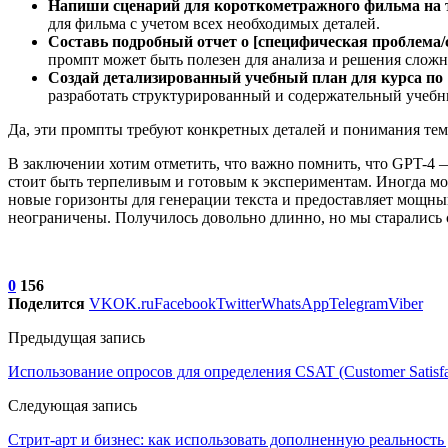
Напиши сценарий для короткометражного фильма на те
для фильма с учетом всех необходимых деталей.
Составь подробный отчет о [специфическая проблема
промпт может быть полезен для анализа и решения слож
Создай детализированный учебный план для курса по 
разработать структурированный и содержательный учебн
Да, эти промпты требуют конкретных деталей и понимания темы,
В заключении хотим отметить, что важно помнить, что GPT-4 —
стоит быть терпеливым и готовым к экспериментам. Иногда мо
новые горизонты для генерации текста и предоставляет мощн
неограничены. Получилось довольно длинно, но мы старались с
0
156
Поделится
VK
OK.ru
Facebook
Twitter
WhatsApp
Telegram
Viber
Предыдущая запись
Использование опросов для определения CSAT (Customer Satisfac
Следующая запись
Стрит-арт и бизнес: как использовать дополненную реальность