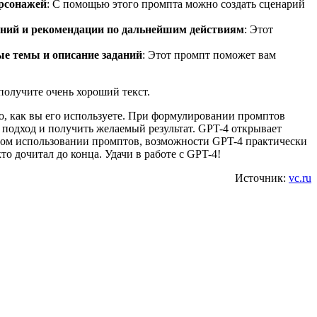
ерсонажей
: С помощью этого промпта можно создать сценарий
ений и рекомендации по дальнейшим действиям
: Этот
ые темы и описание заданий
: Этот промпт поможет вам
получите очень хороший текст.
го, как вы его используете. При формулировании промптов
подход и получить желаемый результат. GPT-4 открывает
ьном использовании промптов, возможности GPT-4 практически
о дочитал до конца. Удачи в работе с GPT-4!
Источник:
vc.ru