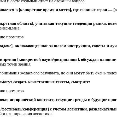
ный и обстоятельный ответ на сложный вопрос.
ается в [конкретное время и место], где главные герои — [о
онкретная область], учитывая текущие тенденции рынка, во
знес-плана.
задаче], включающее шаг за шагом инструкции, советы и лу
ки зрения [конкретной науки/дисциплины], обсуждая влияние
ных точек зрения.
онимания желаемого результата, но они могут быть очень полез
могут создать качественные тексты, смотрите:
ючая исторический контекст, текущие тренды и будущие про
/фестиваль/конференция] с учетом логистики, развлекатель
й и планирования логистики.