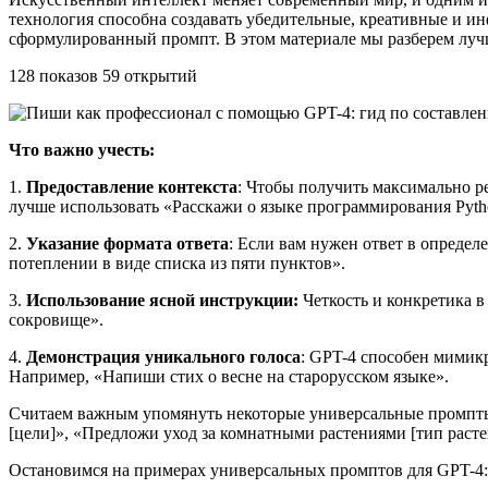
технология способна создавать убедительные, креативные и 
сформулированный промпт. В этом материале мы разберем луч
128 показов 59 открытий
Что важно учесть:
1.
Предоставление контекста
: Чтобы получить максимально р
лучше использовать «Расскажи о языке программирования Pyth
2.
Указание формата ответа
: Если вам нужен ответ в определ
потеплении в виде списка из пяти пунктов».
3.
Использование ясной инструкции:
Четкость и конкретика 
сокровище».
4.
Демонстрация уникального голоса
: GPT-4 способен мимикр
Например, «Напиши стих о весне на старорусском языке».
Считаем важным упомянуть некоторые универсальные промпты
[цели]», «Предложи уход за комнатными растениями [тип рас
Остановимся на примерах универсальных промптов для GPT-4: