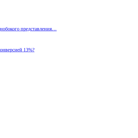
однобокого представления…
 конверсией 13%?