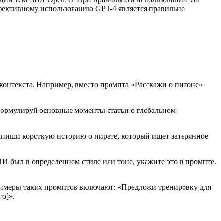
ффективному использованию GPT-4 является правильно
контекста. Например, вместо промпта «Расскажи о питоне»
«Сформулируй основные моменты статьи о глобальном
апиши короткую историю о пирате, который ищет затерянное
ИИ был в определенном стиле или тоне, укажите это в промпте.
римеры таких промптов включают: «Предложи тренировку для
о]».