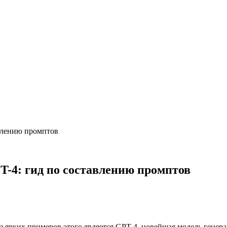
влению промптов
-4: гид по составлению промптов
 ярких примеров этого является GPT-4, новейшая модель генера