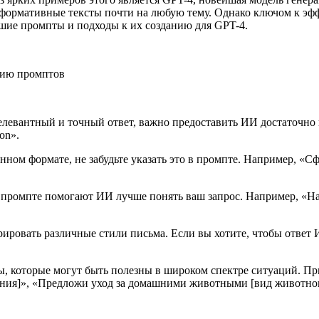
информативные тексты почти на любую тему. Однако ключом к э
шие промпты и подходы к их созданию для GPT-4.
елевантный и точный ответ, важно предоставить ИИ достаточно 
on».
енном формате, не забудьте указать это в промпте. Например, 
в промпте помогают ИИ лучше понять ваш запрос. Например, «Н
ировать различные стили письма. Если вы хотите, чтобы ответ 
, которые могут быть полезны в широком спектре ситуаций. П
тения]», «Предложи уход за домашними животными [вид животног