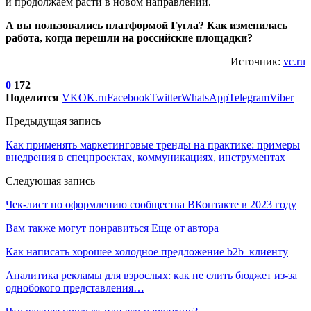
и продолжаем расти в новом направлении.
А вы пользовались платформой Гугла? Как изменилась
работа, когда перешли на российские площадки?
Источник:
vc.ru
0
172
Поделится
VK
OK.ru
Facebook
Twitter
WhatsApp
Telegram
Viber
Предыдущая запись
Как применять маркетинговые тренды на практике: примеры
внедрения в спецпроектах, коммуникациях, инструментах
Следующая запись
Чек-лист по оформлению сообщества ВКонтакте в 2023 году
Вам также могут понравиться
Еще от автора
Как написать хорошее холодное предложение b2b–клиенту
Аналитика рекламы для взрослых: как не слить бюджет из-за
однобокого представления…