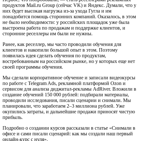
продуктов Mail.ru Group (сейчас VK) и Яндекс. Думали, что у
них будет высокая нагрузка из-за ухода Гугла и им
понадобится помощь сторонних компаний. Оказалось, в этом
не было необходимости: у российских площадок уже была
выстроена работа по продажам и поддержке клиентов, и
сторонние реселлеры им были не нужны.
Ранее, как реселлер, мы часто проводили обучения для
клиентов и накопили большой опыт в этом. Поэтому
появилась идея сделать обучения по продуктам,
востребованным на российском рынке, но у которых еще нет
своей программы обучения.
Мы сделали корпоративное обучение и записали видеокурсы
по работе с Telegram Ads, рекламной платформой Ozon и
сервисом для анализа диджитал-рекламы AdRiver. Вложили в
создание обучений 150 000 рублей: подбирали материалы,
проводили исследования, писали сценарии и снимали. Мы
планировали, что заработаем 2–3 миллиона рублей. Уже
окупились затраты, и дальнейшие продажи приносят чистую
прибыль.
Подробно о создании курсов рассказали в статье «Снимали в
офисе и сами писали сценарий: как мы создали наш первый
онлайн-курс с нуля».