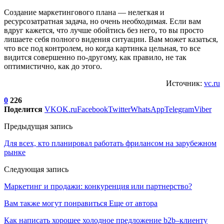
Создание маркетингового плана — нелегкая и
ресурсозатратная задача, но очень необходимая. Если вам
вдруг кажется, что лучше обойтись без него, то вы просто
лишаете себя полного видения ситуации. Вам может казаться,
что все под контролем, но когда картинка цельная, то все
видится совершенно по-другому, как правило, не так
оптимистично, как до этого.
Источник:
vc.ru
0
226
Поделится
VK
OK.ru
Facebook
Twitter
WhatsApp
Telegram
Viber
Предыдущая запись
Для всех, кто планировал работать фрилансом на зарубежном
рынке
Следующая запись
Маркетинг и продажи: конкуренция или партнерство?
Вам также могут понравиться
Еще от автора
Как написать хорошее холодное предложение b2b–клиенту