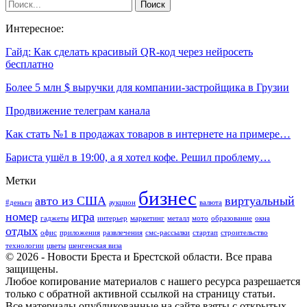
Интересное:
Гайд: Как сделать красивый QR-код через нейросеть
бесплатно
Более 5 млн $ выручки для компании-застройщика в Грузии
Продвижение телеграм канала
Как стать №1 в продажах товаров в интернете на примере…
Бариста ушёл в 19:00, а я хотел кофе. Решил проблему…
Метки
бизнес
авто из США
виртуальный
#деньги
аукцион
валюта
номер
игра
гаджеты
интерьер
маркетинг
металл
мото
образование
окна
отдых
офис
приложения
развлечения
смс-рассылки
стартап
строительство
технологии
цветы
шенгенская виза
© 2026 - Новости Бреста и Брестской области. Все права
защищены.
Любое копирование материалов с нашего ресурса разрешается
только с обратной активной ссылкой на страницу статьи.
Все материалы опубликованные на сайте взяты с открытых