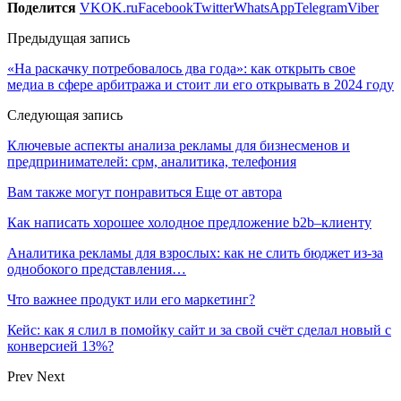
Поделится
VK
OK.ru
Facebook
Twitter
WhatsApp
Telegram
Viber
Предыдущая запись
«На раскачку потребовалось два года»: как открыть свое
медиа в сфере арбитража и стоит ли его открывать в 2024 году
Следующая запись
Ключевые аспекты анализа рекламы для бизнесменов и
предпринимателей: срм, аналитика, телефония
Вам также могут понравиться
Еще от автора
Как написать хорошее холодное предложение b2b–клиенту
Аналитика рекламы для взрослых: как не слить бюджет из-за
однобокого представления…
Что важнее продукт или его маркетинг?
Кейс: как я слил в помойку сайт и за свой счёт сделал новый с
конверсией 13%?
Prev
Next