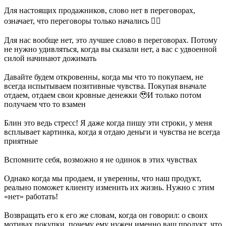
⠀
Для настоящих продажников, слово нет в переговорах,
означает, что переговоры только начались 🏃‍♂
⠀
Для нас вообще нет, это лучшее слово в переговорах. Потому
не нужно удивляться, когда вы сказали нет, а вас с удвоенной
силой начинают дожимать
⠀
Давайте будем откровенны, когда мы что то покупаем, не
всегда испытываем позитивные чувства. Покупая вначале
отдаем, отдаем свои кровные денежки 🥹И только потом
получаем что то взамен
⠀
Блин это ведь стресс! Я даже когда пишу эти строки, у меня
всплывает картинка, когда я отдаю деньги и чувства не всегда
приятные
⠀
Вспомните себя, возможно я не одинок в этих чувствах
⠀
Однако когда мы продаем, и уверенны, что наш продукт,
реально поможет клиенту изменить их жизнь. Нужно с этим
«нет» работать!
⠀
Возвращать его к его же словам, когда он говорил: о своих
мотивах покупки, почему ему нужен именно ваш продукт, что