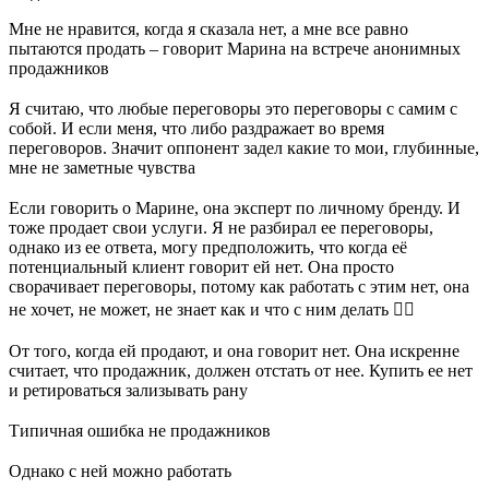
Мне не нравится, когда я сказала нет, а мне все равно
пытаются продать – говорит Марина на встрече анонимных
продажников
⠀
Я считаю, что любые переговоры это переговоры с самим с
собой. И если меня, что либо раздражает во время
переговоров. Значит оппонент задел какие то мои, глубинные,
мне не заметные чувства
⠀
Если говорить о Марине, она эксперт по личному бренду. И
тоже продает свои услуги. Я не разбирал ее переговоры,
однако из ее ответа, могу предположить, что когда её
потенциальный клиент говорит ей нет. Она просто
сворачивает переговоры, потому как работать с этим нет, она
не хочет, не может, не знает как и что с ним делать 🤷‍♂
⠀
От того, когда ей продают, и она говорит нет. Она искренне
считает, что продажник, должен отстать от нее. Купить ее нет
и ретироваться зализывать рану
⠀
Типичная ошибка не продажников
⠀
Однако с ней можно работать