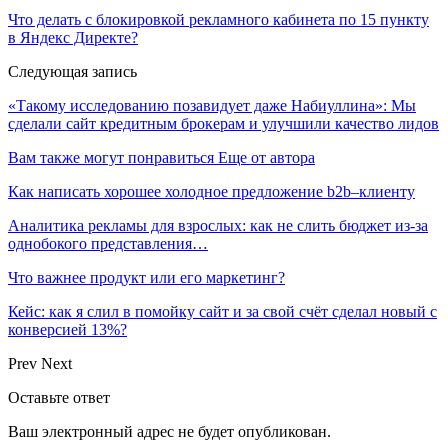
Что делать с блокировкой рекламного кабинета по 15 пункту
в Яндекс Директе?
Следующая запись
«Такому исследованию позавидует даже Набиуллина»: Мы
сделали сайт кредитным брокерам и улучшили качество лидов
Вам также могут понравиться
Еще от автора
Как написать хорошее холодное предложение b2b–клиенту
Аналитика рекламы для взрослых: как не слить бюджет из-за
однобокого представления…
Что важнее продукт или его маркетинг?
Кейс: как я слил в помойку сайт и за свой счёт сделал новый с
конверсией 13%?
Prev
Next
Оставьте ответ
Ваш электронный адрес не будет опубликован.