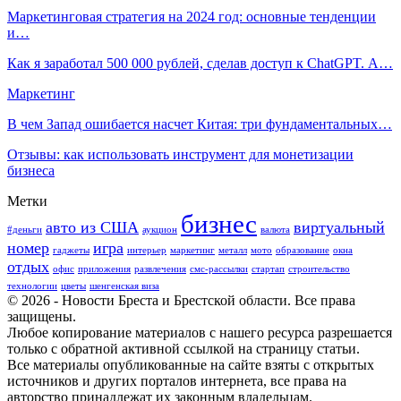
Маркетинговая стратегия на 2024 год: основные тенденции
и…
Как я заработал 500 000 рублей, сделав доступ к ChatGPT. А…
Маркетинг
В чем Запад ошибается насчет Китая: три фундаментальных…
Отзывы: как использовать инструмент для монетизации
бизнеса
Метки
бизнес
авто из США
виртуальный
#деньги
аукцион
валюта
номер
игра
гаджеты
интерьер
маркетинг
металл
мото
образование
окна
отдых
офис
приложения
развлечения
смс-рассылки
стартап
строительство
технологии
цветы
шенгенская виза
© 2026 - Новости Бреста и Брестской области. Все права
защищены.
Любое копирование материалов с нашего ресурса разрешается
только с обратной активной ссылкой на страницу статьи.
Все материалы опубликованные на сайте взяты с открытых
источников и других порталов интернета, все права на
авторство принадлежат их законным владельцам.