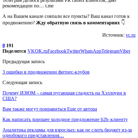
Телеграм Делюсь результами РК своих клиентов, даю
рекомендации по… t.me
А на Вашем канале совпали все пункты? Ваш канал готов к
продвижению?
Жду обратную связь в комментариях
👇
Источник:
vc.ru
0
191
Поделится
VK
OK.ru
Facebook
Twitter
WhatsApp
Telegram
Viber
Предыдущая запись
3 ошибки в продвижении фитнес-клубов
Следующая запись
Почему ИЗЮМ – самая пугающая сладость на Хэллоуин в
США?
Вам также могут понравиться
Еще от автора
Как написать хорошее холодное предложение b2b–клиенту
Аналитика рекламы для взрослых: как не слить бюджет из-за
однобокого представления…