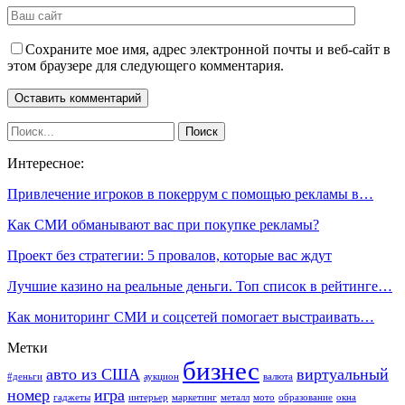
Сохраните мое имя, адрес электронной почты и веб-сайт в
этом браузере для следующего комментария.
Интересное:
Привлечение игроков в покеррум с помощью рекламы в…
Как СМИ обманывают вас при покупке рекламы?
Проект без стратегии: 5 провалов, которые вас ждут
Лучшие казино на реальные деньги. Топ список в рейтинге…
Как мониторинг СМИ и соцсетей помогает выстраивать…
Метки
бизнес
авто из США
виртуальный
#деньги
аукцион
валюта
номер
игра
гаджеты
интерьер
маркетинг
металл
мото
образование
окна