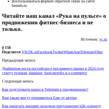
Воспользоваться формой обратной связи на сайте
haunds.ru
Читайте наш канал «Рука на пульсе» о
продвижении фитнес-бизнеса и не
только.
Источник:
vc.ru
0
158
Поделится
VK
OK.ru
Facebook
Twitter
WhatsApp
Telegram
Viber
Предыдущая запись
Драйвером роста российского рекламного рынка в 2024 году
станут телеком, банкинг, food-ритейл и e-commerce
Следующая запись
Как подготовить канал в Telegram к продвижению?
Вам также могут понравиться
Еще от автора
Как написать хорошее холодное предложение b2b–клиенту