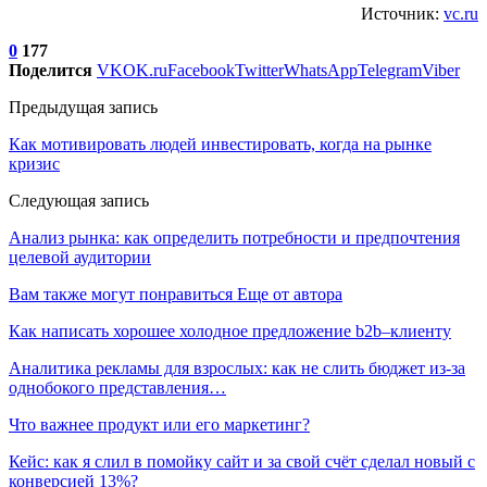
Источник:
vc.ru
0
177
Поделится
VK
OK.ru
Facebook
Twitter
WhatsApp
Telegram
Viber
Предыдущая запись
Как мотивировать людей инвестировать, когда на рынке
кризис
Следующая запись
Анализ рынка: как определить потребности и предпочтения
целевой аудитории
Вам также могут понравиться
Еще от автора
Как написать хорошее холодное предложение b2b–клиенту
Аналитика рекламы для взрослых: как не слить бюджет из-за
однобокого представления…
Что важнее продукт или его маркетинг?
Кейс: как я слил в помойку сайт и за свой счёт сделал новый с
конверсией 13%?