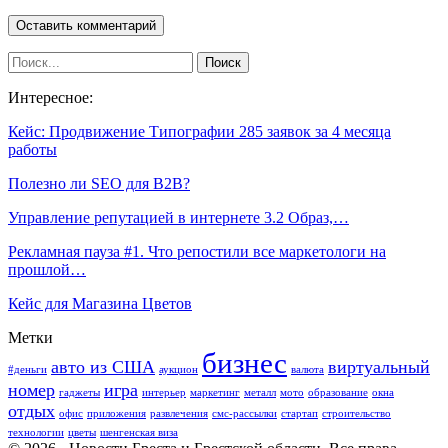
Интересное:
Кейс: Продвижение Типографии 285 заявок за 4 месяца
работы
Полезно ли SEO для B2B?
Управление репутацией в интернете 3.2 Образ,…
Рекламная пауза #1. Что репостили все маркетологи на
прошлой…
Кейс для Магазина Цветов
Метки
бизнес
авто из США
виртуальный
#деньги
аукцион
валюта
номер
игра
гаджеты
интерьер
маркетинг
металл
мото
образование
окна
отдых
офис
приложения
развлечения
смс-рассылки
стартап
строительство
технологии
цветы
шенгенская виза