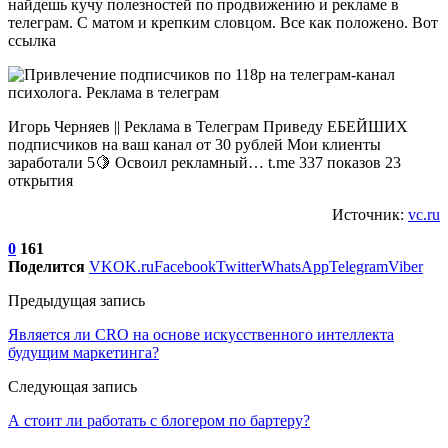
найдешь кучу полезностей по продвижению и рекламе в
телеграм. С матом и крепким словцом. Все как положено. Вот
ссылка
Игорь Черняев || Реклама в Телеграм Приведу ЕБЕЙШИХ
подписчиков на ваш канал от 30 рублей Мои клиенты
заработали 5🍋 Освоил рекламный… t.me 337 показов 23
открытия
Источник:
vc.ru
0
161
Поделится
VK
OK.ru
Facebook
Twitter
WhatsApp
Telegram
Viber
Предыдущая запись
Является ли CRO на основе искусственного интеллекта
будущим маркетинга?
Следующая запись
А стоит ли работать с блогером по бартеру?