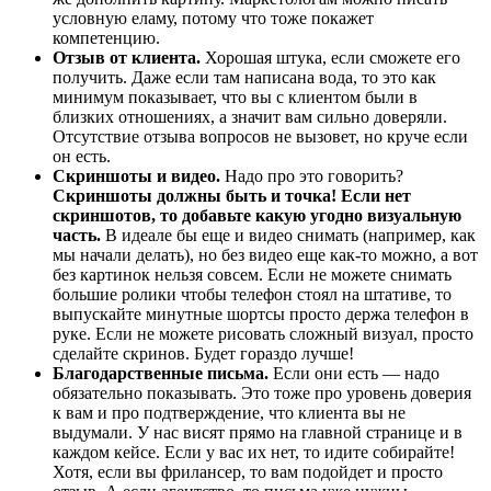
условную еламу, потому что тоже покажет
компетенцию.
Отзыв от клиента.
Хорошая штука, если сможете его
получить. Даже если там написана вода, то это как
минимум показывает, что вы с клиентом были в
близких отношениях, а значит вам сильно доверяли.
Отсутствие отзыва вопросов не вызовет, но круче если
он есть.
Скриншоты и видео.
Надо про это говорить?
Скриншоты должны быть и точка! Если нет
скриншотов, то добавьте какую угодно визуальную
часть.
В идеале бы еще и видео снимать (например, как
мы начали делать), но без видео еще как-то можно, а вот
без картинок нельзя совсем. Если не можете снимать
большие ролики чтобы телефон стоял на штативе, то
выпускайте минутные шортсы просто держа телефон в
руке. Если не можете рисовать сложный визуал, просто
сделайте скринов. Будет гораздо лучше!
Благодарственные письма.
Если они есть — надо
обязательно показывать. Это тоже про уровень доверия
к вам и про подтверждение, что клиента вы не
выдумали. У нас висят прямо на главной странице и в
каждом кейсе. Если у вас их нет, то идите собирайте!
Хотя, если вы фрилансер, то вам подойдет и просто