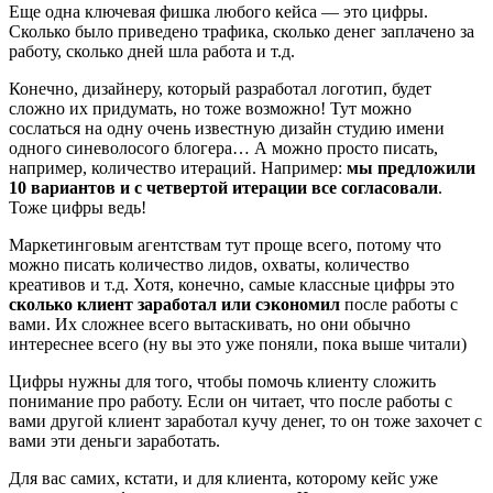
Еще одна ключевая фишка любого кейса — это цифры.
Сколько было приведено трафика, сколько денег заплачено за
работу, сколько дней шла работа и т.д.
Конечно, дизайнеру, который разработал логотип, будет
сложно их придумать, но тоже возможно! Тут можно
сослаться на одну очень известную дизайн студию имени
одного синеволосого блогера… А можно просто писать,
например, количество итераций. Например:
мы предложили
10 вариантов и с четвертой итерации все согласовали
.
Тоже цифры ведь!
Маркетинговым агентствам тут проще всего, потому что
можно писать количество лидов, охваты, количество
креативов и т.д. Хотя, конечно, самые классные цифры это
сколько клиент заработал или сэкономил
после работы с
вами. Их сложнее всего вытаскивать, но они обычно
интереснее всего (ну вы это уже поняли, пока выше читали)
Цифры нужны для того, чтобы помочь клиенту сложить
понимание про работу. Если он читает, что после работы с
вами другой клиент заработал кучу денег, то он тоже захочет с
вами эти деньги заработать.
Для вас самих, кстати, и для клиента, которому кейс уже