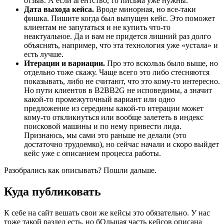
отзыв. А если агентство, то письма уже нужны.
Дата выхода кейса.
Вроде минорная, но все-таки
фишка. Пишите когда был выпущен кейс. Это поможет
клиентам не запутаться и не купить что-то
неактуальное. Да и вам не придется лишний раз долго
объяснять, например, что эта технология уже «устала» и
есть лучше.
Итерации и вариации.
Про это вскользь было выше, но
отдельно тоже скажу. Чаще всего это либо стесняются
показывать, либо не считают, что это кому-то интересно.
Но пути клиентов в B2BB2G не исповедимы, а значит
какой-то промежуточный вариант или одно
предложение из середины какой-то итерации может
кому-то откликнуться или вообще залететь в индекс
поисковой машины и по нему привести лида.
Признаюсь, мы сами это раньше не делали (это
достаточно трудоемко), но сейчас начали и скоро выйдет
кейс уже с описанием процесса работы.
Разобрались как описывать? Пошли дальше.
Куда публиковать
К себе на сайт вешать свои же кейсы это обязательно. У нас
тоже такой раздел есть, но бОльшая часть кейсов описана