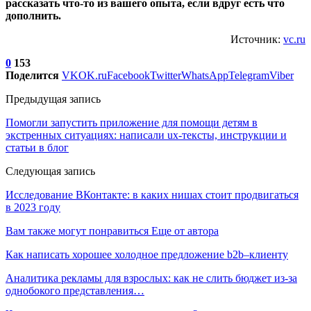
рассказать что-то из вашего опыта, если вдруг есть что
дополнить.
Источник:
vc.ru
0
153
Поделится
VK
OK.ru
Facebook
Twitter
WhatsApp
Telegram
Viber
Предыдущая запись
Помогли запустить приложение для помощи детям в
экстренных ситуациях: написали ux-тексты, инструкции и
статьи в блог
Следующая запись
Исследование ВКонтакте: в каких нишах стоит продвигаться
в 2023 году
Вам также могут понравиться
Еще от автора
Как написать хорошее холодное предложение b2b–клиенту
Аналитика рекламы для взрослых: как не слить бюджет из-за
однобокого представления…