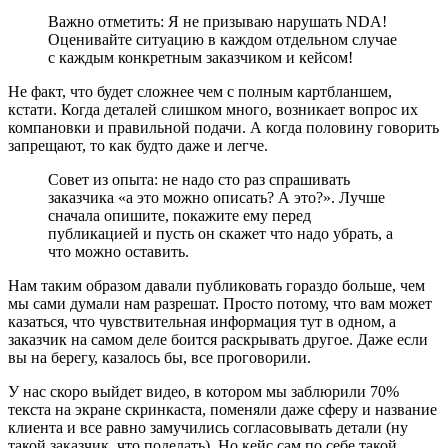
Важно отметить: Я не призываю нарушать NDA!
Оценивайте ситуацию в каждом отдельном случае
с каждым конкретным заказчиком и кейсом!
Не факт, что будет сложнее чем с полным картбланшем,
кстати. Когда деталей слишком много, возникает вопрос их
компановки и правильной подачи. А когда половину говорить
запрещают, то как будто даже и легче.
Совет из опыта: не надо сто раз спрашивать
заказчика «а это можно описать? А это?». Лучше
сначала опишите, покажите ему перед
публикацией и пусть он скажет что надо убрать, а
что можно оставить.
Нам таким образом давали публиковать гораздо больше, чем
мы сами думали нам разрешат. Просто потому, что вам может
казаться, что чувствительная информация тут в одном, а
заказчик на самом деле боится раскрывать другое. Даже если
вы на берегу, казалось бы, все проговорили.
У нас скоро выйдет видео, в котором мы заблюрили 70%
текста на экране скринкаста, поменяли даже сферу и название
клиента и все равно замучились согласовывать детали (ну
такой заказчик, что поделать). Но кейс сам по себе такой