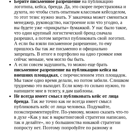
Берите письменное разрешение
на публикацию
логотипа, кейса, бренда. Да, это скорее перестраховка и
духота, но чтобы стать опытным классным кейсоделом,
то этот тезис нужно знать. У заказчика может смениться
менеджер, руководство, настроение или что угодно, а
вы будете уже «прикрыты» бумажкой. У нас было такое,
что один крупный логистический бренд сначала
разрешил, а потом запретил публиковать свой логотип.
А если бы взяли письменное разрешение, то ему
пришлось бы так же письменно и официально
запрещать. В итоге в портфолио на одно громкое имя
сейчас меньше, чем могло бы быть.
А если совсем задушнить, то можно еще брать
письменное разрешение на публикацию кейса на
внешних площадках
, с перечислением этих площадок.
Мы такое одно время делали, но потом забили. Слишком
трудоемко это выходит. Если кому-то сильно нужно, то
напишите мне в телегу, я дам шаблоны.
Не всегда имеет смысл публиковать кейс от лица
бренда
. Так же точно как не всегда имеет смысл
публиковать кейс от лица человека. Подумайте,
поэкспериментируйте. По-умному, можно сказать что-то
в духе «Как у вас в маркетинговой стратегии написано,
так и делайте», но у большинства никакой стратегии
попросту нет. Поэтому попробуйте по разному и