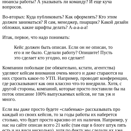
нюансы работы? А указывать ли команду? И еще куча
вопросов.
Во-вторых: Куда публиковать? Как оформлять? Кто этим
должен заниматься? Я сам, менеджер, пиарщик? Какой дизайн
обложки, какие шрифты делать? А-а-а-а-а!
Итак, первое, что надо понимать:
Кейс должен быть описан. Если он не описан, то
его и не было. Сделали работу? Опишите! Пусть
это сделает кто угодно, но сделает!
Компании побольше (не обязательно, кстати, агентства)
уделяют кейсам внимания очень много и даже стараются на
них строить какое-то УТП. Например, проводят конференции,
где рассказывают как они классно что-то внедрили. Хотя, с
другой стороны, компаний, которые просто поставили бы на
поток описание 100% выпускаемых кейсов, не так уж и
много.
Если вы даже просто будете «слабенько» рассказывать про
каждый из своих кейсов, то за годы работы их наберется
столько, что будет просто красиво от их наличия. Например, у
нас на сайте описан всего 21 кейс (там еще в блоге штук пять
есть и на виси несколько), хотя по факту мы сделали их уже