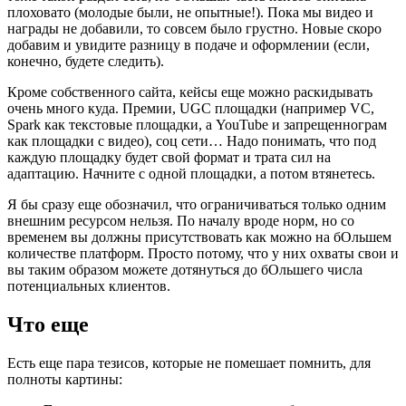
плоховато (молодые были, не опытные!). Пока мы видео и
награды не добавили, то совсем было грустно. Новые скоро
добавим и увидите разницу в подаче и оформлении (если,
конечно, будете следить).
Кроме собственного сайта, кейсы еще можно раскидывать
очень много куда. Премии, UGC площадки (например VC,
Spark как текстовые площадки, а YouTube и запрещеннограм
как площадки с видео), соц сети… Надо понимать, что под
каждую площадку будет свой формат и трата сил на
адаптацию. Начните с одной площадки, а потом втянетесь.
Я бы сразу еще обозначил, что ограничиваться только одним
внешним ресурсом нельзя. По началу вроде норм, но со
временем вы должны присутствовать как можно на бОльшем
количестве платформ. Просто потому, что у них охваты свои и
вы таким образом можете дотянуться до бОльшего числа
потенциальных клиентов.
Что еще
Есть еще пара тезисов, которые не помешает помнить, для
полноты картины: