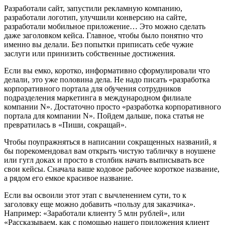
Разработали сайт, запустили рекламную компанию,
разработали логотип, улучшили конверсию на сайте,
разработали мобильное приложение… Это можно сделать
даже заголовком кейса. Главное, чтобы было понятно что
именно вы делали. Без попытки приписать себе чужие
заслуги или принизить собственные достижения.
Если вы емко, коротко, информативно сформулировали что
делали, это уже половина дела. Не надо писать «разработка
корпоративного портала для обучения сотрудников
подразделения маркетинга в международном филиале
компании N». Достаточно просто «разработка корпоративного
портала для компании N». Пойдем дальше, пока статья не
превратилась в «Пиши, сокращай».
Чтобы поупражняться в написании сокращенных названий, я
бы порекомендовал вам открыть чистую табличку в ноушене
или гугл доках и просто в столбик начать выписывать все
свои кейсы. Сначала ваше кодовое рабочее короткое название,
а рядом его емкое красивое название.
Если вы освоили этот этап с вычленением сути, то к
заголовку еще можно добавить «пользу для заказчика».
Например: «Заработали клиенту 5 млн рублей», или
«Рассказываем, как с помощью нашего приложения клиент