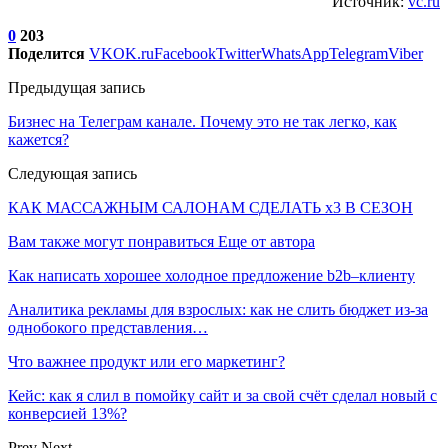
Источник:
vc.ru
0
203
Поделится
VK
OK.ru
Facebook
Twitter
WhatsApp
Telegram
Viber
Предыдущая запись
Бизнес на Телеграм канале. Почему это не так легко, как
кажется?
Следующая запись
КАК МАССАЖНЫМ САЛОНАМ СДЕЛАТЬ х3 В СЕЗОН
Вам также могут понравиться
Еще от автора
Как написать хорошее холодное предложение b2b–клиенту
Аналитика рекламы для взрослых: как не слить бюджет из-за
однобокого представления…
Что важнее продукт или его маркетинг?
Кейс: как я слил в помойку сайт и за свой счёт сделал новый с
конверсией 13%?
Prev
Next