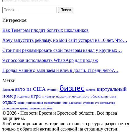
Интересное:
Как Телеграм плодит богатых школьников
Хочу запустить рекламу, но мой сайт устарел на 10 лет. Что…
Стоит ли рекламировать свой телеграм канал у крупных…
9 способов использовать WhatsApp для продаж
Продал машину, взял заем и влез в долги. И ради чего?…
Метки
бизнес
авто из США
виртуальный
#деньги
аукцион
валюта
номер
игра
гаджеты
интерьер
маркетинг
металл
мото
образование
окна
отдых
офис
приложения
развлечения
смс-рассылки
стартап
строительство
технологии
цветы
шенгенская виза
© 2026 - Новости Бреста и Брестской области. Все права
защищены.
Любое копирование материалов с нашего ресурса разрешается
только с обратной активной ссылкой на страницу статьи.