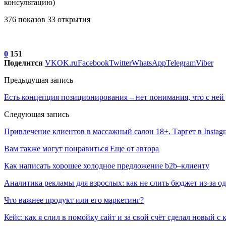
консультацию)
376 показов 33 открытия
0
151
Поделится
VK
OK.ru
Facebook
Twitter
WhatsApp
Telegram
Viber
Предыдущая запись
Есть концепция позиционирования – нет понимания, что с ней
Следующая запись
Привлечение клиентов в массажный салон 18+. Таргет в Insta
Вам также могут понравиться
Еще от автора
Как написать хорошее холодное предложение b2b–клиенту
Аналитика рекламы для взрослых: как не слить бюджет из-за 
Что важнее продукт или его маркетинг?
Кейс: как я слил в помойку сайт и за свой счёт сделал новый с