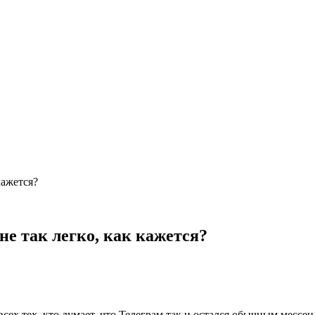
кажется?
не так легко, как кажется?
сех тех, кто думает, что Телеграм так и остался обычным месс