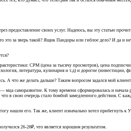
через предоставление своих услуг. Надеюсь, вы эту статью про
то это за зверь такой? Ящик Пандоры или гиблое дело? И да и не
рактеристики: CPM (цена за тысячу просмотров), цена подписчи
хология, литература, кулинария и т.д) и дорогие (инвестиции, фи
ь. А что же делать дальше? Таким вопросом задался мой клиент
— мца саморазвитие. К тому времени сформировалась и начала 
что в свою очередь стало бомбой замедленного действия. С каж
тогу нашли его. Так же, клиент изначально хотел прибегнуть к 
олучился 26-28₽, что является хорошим результатом.