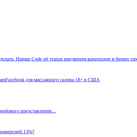
 делать. Human Code об этапах внедрения концепции в бизнес-п
gramFacebook для массажного салона 18+ в США
однобокого представления…
 конверсией 13%?