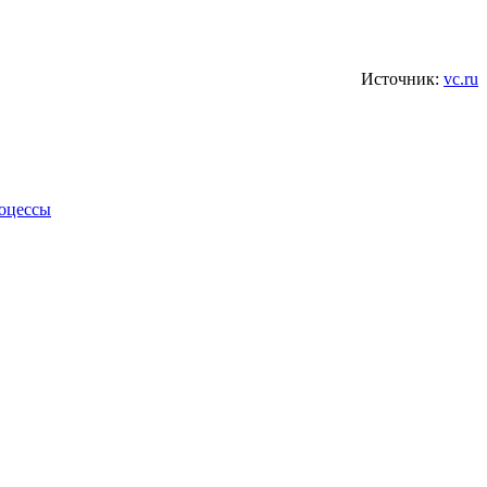
Источник:
vc.ru
роцессы