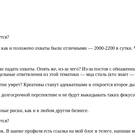
, как и положено охваты были отличными — 2000-2200 в сутки. Ч
ли падать охваты. Опять же, из-за чего? Из-за постов с обнаже
дельные ответвления из этой тематики — мца стиль (кто знает —
итие умрет? Креативы станут адекватными и откроется второе ды
в долгосрочной перспективе и не будут выкидывать таких фокус
нные риски, как и в любом другом бизнесе.
ок. В шапке профиля есть ссылка на мой блог в телеге, напиши 