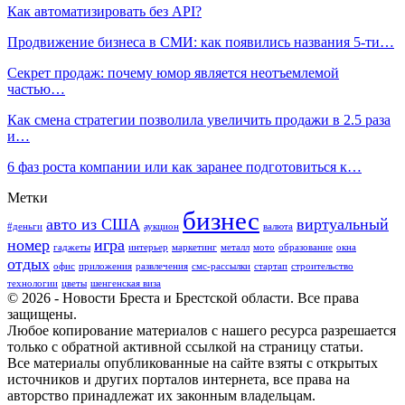
Как автоматизировать без API?
Продвижение бизнеса в СМИ: как появились названия 5-ти…
Секрет продаж: почему юмор является неотъемлемой
частью…
Как смена стратегии позволила увеличить продажи в 2.5 раза
и…
6 фаз роста компании или как заранее подготовиться к…
Метки
бизнес
авто из США
виртуальный
#деньги
аукцион
валюта
номер
игра
гаджеты
интерьер
маркетинг
металл
мото
образование
окна
отдых
офис
приложения
развлечения
смс-рассылки
стартап
строительство
технологии
цветы
шенгенская виза
© 2026 - Новости Бреста и Брестской области. Все права
защищены.
Любое копирование материалов с нашего ресурса разрешается
только с обратной активной ссылкой на страницу статьи.
Все материалы опубликованные на сайте взяты с открытых
источников и других порталов интернета, все права на
авторство принадлежат их законным владельцам.