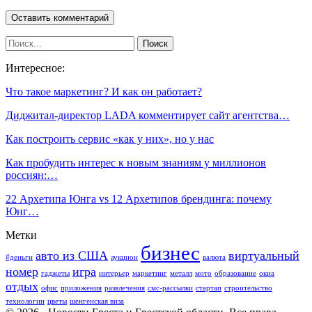
Интересное:
Что такое маркетинг? И как он работает?
Диджитал-директор LADA комментирует сайт агентства…
Как построить сервис «как у них», но у нас
Как пробудить интерес к новым знаниям у миллионов
россиян:…
22 Архетипа Юнга vs 12 Архетипов брендинга: почему
Юнг…
Метки
бизнес
авто из США
виртуальный
#деньги
аукцион
валюта
номер
игра
гаджеты
интерьер
маркетинг
металл
мото
образование
окна
отдых
офис
приложения
развлечения
смс-рассылки
стартап
строительство
технологии
цветы
шенгенская виза