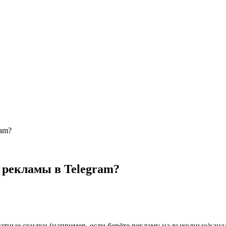
ram?
 рекламы в Telegram?
тные скидки (например, если берёте рекламу на выходные/канал