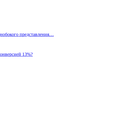
однобокого представления…
 конверсией 13%?