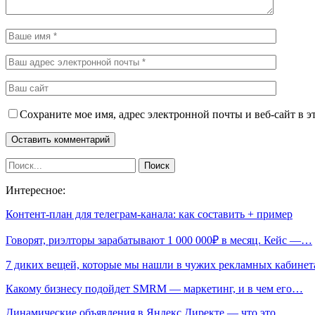
Сохраните мое имя, адрес электронной почты и веб-сайт в э
Интересное:
Контент-план для телеграм-канала: как составить + пример
Говорят, риэлторы зарабатывают 1 000 000₽ в месяц. Кейс —…
7 диких вещей, которые мы нашли в чужих рекламных кабине
Какому бизнесу подойдет SMRM — маркетинг, и в чем его…
Динамические объявления в Яндекс Директе — что это…