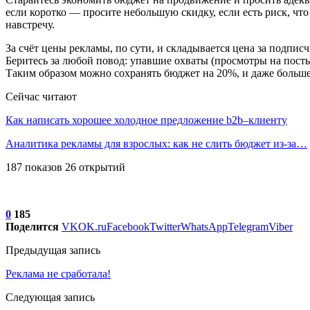
если коротко — просите небольшую скидку, если есть риск, чт
навстречу.
За счёт цены рекламы, по сути, и складывается цена за подпи
Беритесь за любой повод: упавшие охваты (просмотры на посты
Таким образом можно сохранять бюджет на 20%, и даже больше.
Сейчас читают
Как написать хорошее холодное предложение b2b–клиенту
Аналитика рекламы для взрослых: как не слить бюджет из-за…
187 показов 26 открытий
0
185
Поделится
VK
OK.ru
Facebook
Twitter
WhatsApp
Telegram
Viber
Предыдущая запись
Реклама не сработала!
Следующая запись