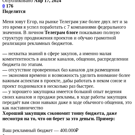
Опубликовано
Апр 17, 2024
0
176
Поделится
Меня зовут Егор, на рынке Телеграм уже более двух лет и за
это время я успел поработать с 7 компаниями федерального
значения. В личном
Телеграм
блоге
показываю полную
структуру продвижения проектов и обучаю грамотной
реализации рекламных бюджетов.
—
нехватка знаний в сфере закупов, а именно малая
компетентность в анализе каналов, общении, распределении
бюджета по этапам.
—
отсутствие проверенных баз каналов для размещения
—
экономия времени и возможность уделить внимание более
важным аспектам в проекте, дабы работать в неком союзе и
проект поднимался в несколько раз быстрее.
—
у хорошего закупщика имеется большой опыт ведения
своих каналов и продажи рекламы, в ходе работы закупщик
передаёт вам свои навыки даже в ходе обычного общения, это
как наставничество
Хороший закупщик сэкономит тонну бюджета, даже
несмотря на то, что он берет за это деньги. Пример:
Ваш рекламный бюджет — 400.000₽