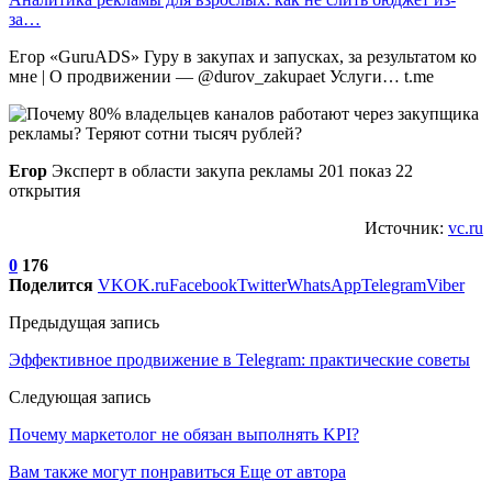
за…
Егор «GuruADS» Гуру в закупах и запусках, за результатом ко
мне | О продвижении — @durov_zakupaet Услуги… t.me
Егор
Эксперт в области закупа рекламы 201 показ 22
открытия
Источник:
vc.ru
0
176
Поделится
VK
OK.ru
Facebook
Twitter
WhatsApp
Telegram
Viber
Предыдущая запись
Эффективное продвижение в Telegram: практические советы
Следующая запись
Почему маркетолог не обязан выполнять KPI?
Вам также могут понравиться
Еще от автора