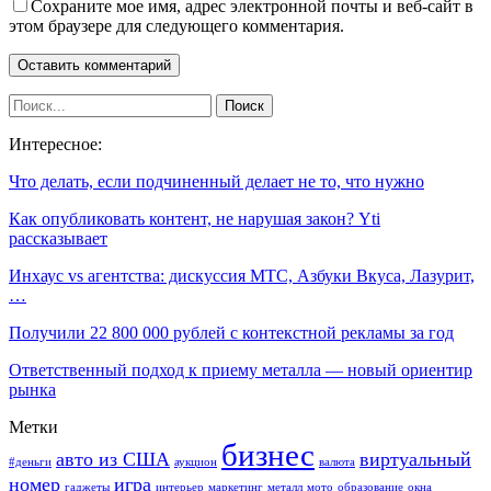
Сохраните мое имя, адрес электронной почты и веб-сайт в
этом браузере для следующего комментария.
Интересное:
Что делать, если подчиненный делает не то, что нужно
Как опубликовать контент, не нарушая закон? Yti
рассказывает
Инхаус vs агентства: дискуссия МТС, Азбуки Вкуса, Лазурит,
…
Получили 22 800 000 рублей с контекстной рекламы за год
Ответственный подход к приему металла — новый ориентир
рынка
Метки
бизнес
авто из США
виртуальный
#деньги
аукцион
валюта
номер
игра
гаджеты
интерьер
маркетинг
металл
мото
образование
окна