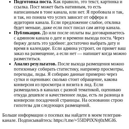
Подготовка поста.
Как правило, это текст, картинка и
ссылка. Пост может быть нативным, то есть
написанным в тоне канала, или нет. Я пробовала и так,
и так, но поняла что успех зависит от оффера и
аудитории канала. Если предложение слабое, отклика
будет меньше, даже если пост писал сам автор канала.
Публикация.
До или после оплаты вы договариваетесь
с админом канала о дате и времени выхода поста. Через
биржу делать это удобнее: достаточно выбрать дату и
время в календаре. Если админа устроит, он примет ваш
заказ на размещение, а если нет — напишет когда можно
разместиться.
Анализ результатов.
После выхода размещения можно
потихоньку собирать статистику, например просмотры,
переходы, лиды. Я собираю данные примерно через
сутки и оцениваю: сколько стоит обращение, какова
конверсия из просмотра и визита в лид. Если
размещались в каналах с разной тематикой, оцениваю
откуда дешевле и качественнее лиды, есть ли разница в
конверсии посадочной страницы. На основании строю
гипотезы для следующих размещений.
Больше информации о посевах вы найдете в моем телеграм-
канале. Подписывайтесь: https://t.me/+55IDPIXNrj0zMGI6.