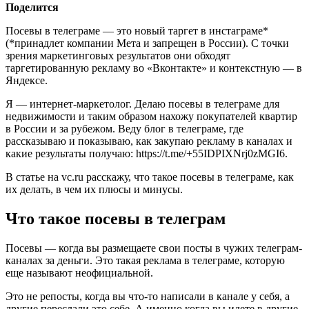
Поделится
Посевы в телеграме — это новый таргет в инстаграме*
(*принадлет компании Мета и запрещен в России). С точки
зрения маркетинговых результатов они обходят
таргетированную рекламу во «Вконтакте» и контекстную — в
Яндексе.
Я — интернет-маркетолог. Делаю посевы в телеграме для
недвижимости и таким образом нахожу покупателей квартир
в России и за рубежом. Веду блог в телеграме, где
рассказываю и показываю, как закупаю рекламу в каналах и
какие результаты получаю: https://t.me/+55IDPIXNrj0zMGI6.
В статье на vc.ru расскажу, что такое посевы в телеграме, как
их делать, в чем их плюсы и минусы.
Что такое посевы в телеграм
Посевы — когда вы размещаете свои посты в чужих телеграм-
каналах за деньги. Это такая реклама в телеграме, которую
еще называют неофициальной.
Это не репосты, когда вы что-то написали в канале у себя, а
другие переслали это себе. А именно когда вы идете в другие