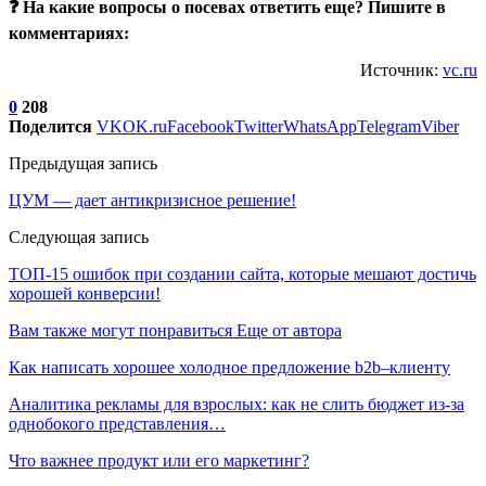
❓ На какие вопросы о посевах ответить еще? Пишите в
комментариях:
Источник:
vc.ru
0
208
Поделится
VK
OK.ru
Facebook
Twitter
WhatsApp
Telegram
Viber
Предыдущая запись
ЦУМ — дает антикризисное решение!
Следующая запись
ТОП-15 ошибок при создании сайта, которые мешают достичь
хорошей конверсии!
Вам также могут понравиться
Еще от автора
Как написать хорошее холодное предложение b2b–клиенту
Аналитика рекламы для взрослых: как не слить бюджет из-за
однобокого представления…
Что важнее продукт или его маркетинг?