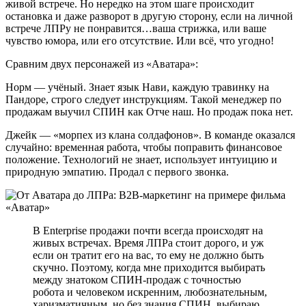
живой встрече. Но нередко на этом шаге происходит
остановка и даже разворот в другую сторону, если на личной
встрече ЛПРу не понравится…ваша стрижка, или ваше
чувство юмора, или его отсутствие. Или всё, что угодно!
Сравним двух персонажей из «Аватара»:
Норм — учёный. Знает язык Нави, каждую травинку на
Пандоре, строго следует инструкциям. Такой менеджер по
продажам выучил СПИН как Отче наш. Но продаж пока нет.
Джейк — «морпех из клана солдафонов». В команде оказался
случайно: временная работа, чтобы поправить финансовое
положение. Технологий не знает, использует интуицию и
природную эмпатию. Продал с первого звонка.
В Enterprise продажи почти всегда происходят на
живых встречах. Время ЛПРа стоит дорого, и уж
если он тратит его на вас, то ему не должно быть
скучно. Поэтому, когда мне приходится выбирать
между знатоком СПИН-продаж с точностью
робота и человеком искренним, любознательным,
харизматичным, но без знания СПИН, выбираю