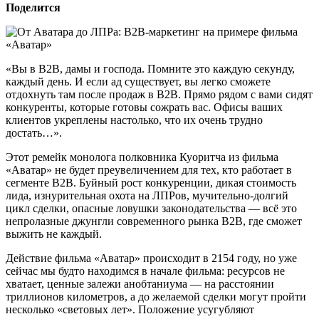
Поделится
«Вы в В2В, дамы и господа. Помните это каждую секунду,
каждый день. И если ад существует, вы легко сможете
отдохнуть там после продаж в В2В. Прямо рядом с вами сидят
конкуренты, которые готовы сожрать вас. Офисы ваших
клиентов укреплены настолько, что их очень трудно
достать…».
Этот ремейк монолога полковника Куоритча из фильма
«Аватар» не будет преувеличением для тех, кто работает в
сегменте В2В. Буйный рост конкуренции, дикая стоимость
лида, изнурительная охота на ЛПРов, мучительно-долгий
цикл сделки, опасные ловушки законодательства — всё это
непролазные джунгли современного рынка В2В, где сможет
выжить не каждый.
Действие фильма «Аватар» происходит в 2154 году, но уже
сейчас мы будто находимся в начале фильма: ресурсов не
хватает, ценные залежи анобтаниума — на расстоянии
триллионов километров, а до желаемой сделки могут пройти
несколько «световых лет». Положение усугубляют