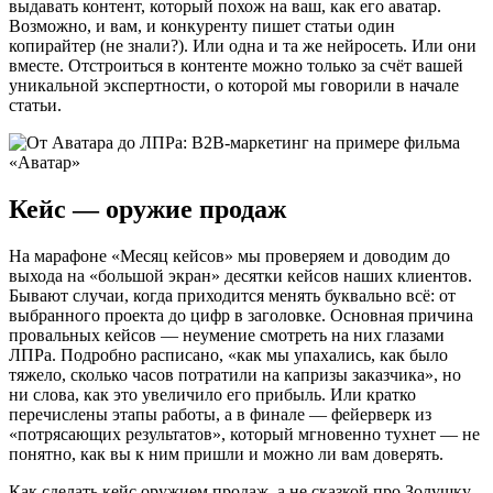
выдавать контент, который похож на ваш, как его аватар.
Возможно, и вам, и конкуренту пишет статьи один
копирайтер (не знали?). Или одна и та же нейросеть. Или они
вместе. Отстроиться в контенте можно только за счёт вашей
уникальной экспертности, о которой мы говорили в начале
статьи.
Кейс — оружие продаж
На марафоне «Месяц кейсов» мы проверяем и доводим до
выхода на «большой экран» десятки кейсов наших клиентов.
Бывают случаи, когда приходится менять буквально всё: от
выбранного проекта до цифр в заголовке. Основная причина
провальных кейсов — неумение смотреть на них глазами
ЛПРа. Подробно расписано, «как мы упахались, как было
тяжело, сколько часов потратили на капризы заказчика», но
ни слова, как это увеличило его прибыль. Или кратко
перечислены этапы работы, а в финале — фейерверк из
«потрясающих результатов», который мгновенно тухнет — не
понятно, как вы к ним пришли и можно ли вам доверять.
Как сделать кейс оружием продаж, а не сказкой про Золушку