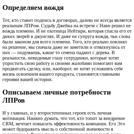
Определяем вождя
Тот, кто ставит подпись в договорах, далеко не всегда является
реальным ЛПРом. Судьбу Джейка на встрече с Нави решил не
вождь племени. И не охотница Нейтири, которая спасла его от
диких зверей в джунглях. И даже не супруга вождя, чьи слова
были законом для всего племени. Того, кто реально повлиял
на решение, мы сначала даже не заметили и отмахнулись от
них — подумаешь, какие то семена падают с дерева. В
реальности, невидимые глазу сотрудники, которые хотят
упростить свою работу и своими жалобами помогают вам
продвигать сделку, или, наоборот, не хотят усложнять себе
жизнь освоением вашего продукта, становятся главными
героями вашей истории.
Описываем личные потребности
ЛПРов
И у главных, и у второстепенных героев есть личная
мотивация. Наивно думать, что тот, кто топит за внедрение
CRM, мечтает повысить эффективность компании. Его Эго
может будоражить мысль о собственной значимости в