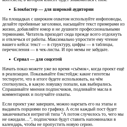
Блокбастер — для широкой аудитории
На площадках с широким охватом используйте инфоповоды,
делайте пробивные заголовки, насыщайте текст примерами из
жизни, добавляйте юмор и не душните профессиональными
терминами. Читатель приходит сюда прежде всего отдохнуть
и отвлечься от работы. Максимально упростите ему чтение
вашего кейса: текст — в структуру, цифры — в таблицы,
перечисления — в чек-листы. И про мемы не забудьте.
Сериал — для соцсетей
Начать показ можете уже во время «съёмок», когда проект ещё
в реализации. Показывайте бэкстейдж: какие гипотезы
тестируете, что в итоге будете использовать, на чём
споткнулись, в какую ловушку попали, как выбирались.
Спрашивайте мнения подписчиков, подливайте масла в
комментариях и получайте охваты.
Если проект уже завершен, можно нарезать его на этапы и
выдавать порциями по графику. А если каждый пост будет
заканчиваться интригой типа “А потом случилось то, чего мы
не ожидали…”, подписчики будут ставить напоминалки в
календарь, чтобы не пропустить новую серию.