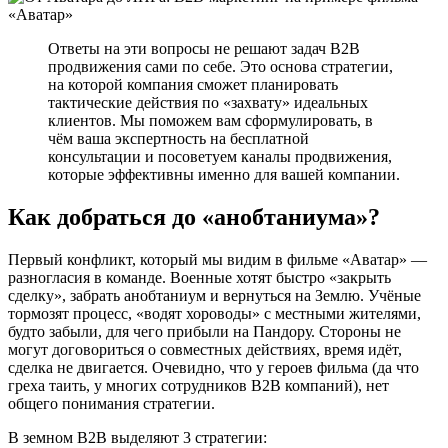
Ответы на эти вопросы не решают задач В2В
продвижения сами по себе. Это основа стратегии,
на которой компания сможет планировать
тактические действия по «захвату» идеальных
клиентов. Мы поможем вам сформулировать, в
чём ваша экспертность на бесплатной
консультации и посоветуем каналы продвижения,
которые эффективны именно для вашей компании.
Как добраться до «анобтаниума»?
Первый конфликт, который мы видим в фильме «Аватар» —
разногласия в команде. Военные хотят быстро «закрыть
сделку», забрать анобтаниум и вернуться на Землю. Учёные
тормозят процесс, «водят хороводы» с местными жителями,
будто забыли, для чего прибыли на Пандору. Стороны не
могут договориться о совместных действиях, время идёт,
сделка не двигается. Очевидно, что у героев фильма (да что
греха таить, у многих сотрудников В2В компаний), нет
общего понимания стратегии.
В земном В2В выделяют 3 стратегии: