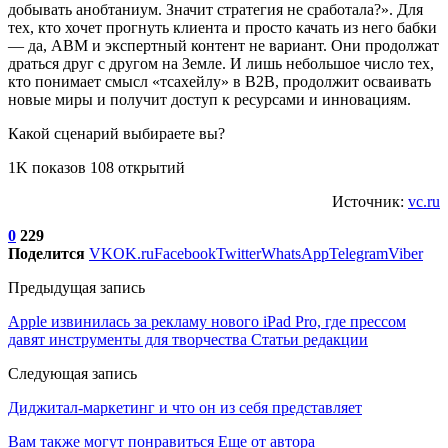
добывать анобтаниум. Значит стратегия не сработала?». Для
тех, кто хочет прогнуть клиента и просто качать из него бабки
— да, АВМ и экспертный контент не вариант. Они продолжат
драться друг с другом на Земле. И лишь небольшое число тех,
кто понимает смысл «тсахейлу» в В2В, продолжит осваивать
новые миры и получит доступ к ресурсами и инновациям.
Какой сценарий выбираете вы?
1K показов 108 открытий
Источник:
vc.ru
0
229
Поделится
VK
OK.ru
Facebook
Twitter
WhatsApp
Telegram
Viber
Предыдущая запись
Apple извинилась за рекламу нового iPad Pro, где прессом
давят инструменты для творчества Статьи редакции
Следующая запись
Диджитал-маркетинг и что он из себя представляет
Вам также могут понравиться
Еще от автора