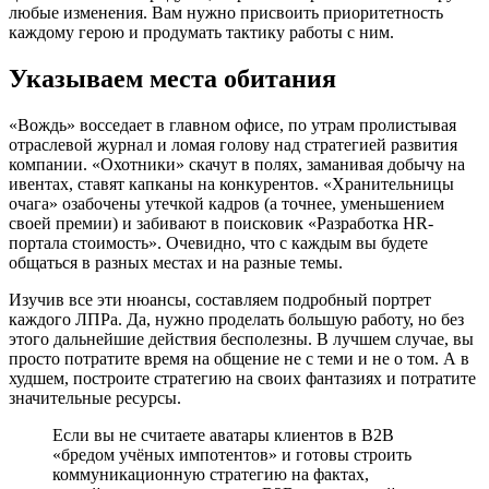
любые изменения. Вам нужно присвоить приоритетность
каждому герою и продумать тактику работы с ним.
Указываем места обитания
«Вождь» восседает в главном офисе, по утрам пролистывая
отраслевой журнал и ломая голову над стратегией развития
компании. «Охотники» скачут в полях, заманивая добычу на
ивентах, ставят капканы на конкурентов. «Хранительницы
очага» озабочены утечкой кадров (а точнее, уменьшением
своей премии) и забивают в поисковик «Разработка HR-
портала стоимость». Очевидно, что с каждым вы будете
общаться в разных местах и на разные темы.
Изучив все эти нюансы, составляем подробный портрет
каждого ЛПРа. Да, нужно проделать большую работу, но без
этого дальнейшие действия бесполезны. В лучшем случае, вы
просто потратите время на общение не с теми и не о том. А в
худшем, построите стратегию на своих фантазиях и потратите
значительные ресурсы.
Если вы не считаете аватары клиентов в В2В
«бредом учёных импотентов» и готовы строить
коммуникационную стратегию на фактах,