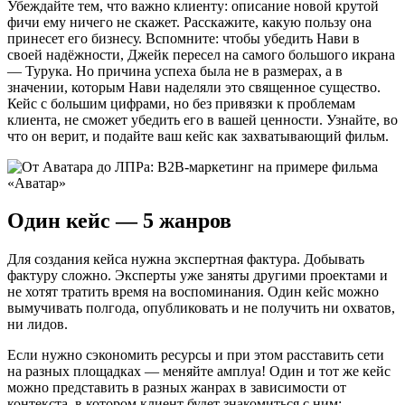
Убеждайте тем, что важно клиенту: описание новой крутой
фичи ему ничего не скажет. Расскажите, какую пользу она
принесет его бизнесу. Вспомните: чтобы убедить Нави в
своей надёжности, Джейк пересел на самого большого икрана
— Турука. Но причина успеха была не в размерах, а в
значении, которым Нави наделяли это священное существо.
Кейс с большим цифрами, но без привязки к проблемам
клиента, не сможет убедить его в вашей ценности. Узнайте, во
что он верит, и подайте ваш кейс как захватывающий фильм.
Один кейс — 5 жанров
Для создания кейса нужна экспертная фактура. Добывать
фактуру сложно. Эксперты уже заняты другими проектами и
не хотят тратить время на воспоминания. Один кейс можно
вымучивать полгода, опубликовать и не получить ни охватов,
ни лидов.
Если нужно сэкономить ресурсы и при этом расставить сети
на разных площадках — меняйте амплуа! Один и тот же кейс
можно представить в разных жанрах в зависимости от
контекста, в котором клиент будет знакомиться с ним: