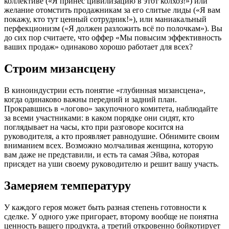
коллективе («Я принёс цивилизацию в этот колхоз!») или
желание отомстить продажникам за его слитые лиды («Я вам
покажу, кто тут ценный сотрудник!»), или маниакальный
перфекционизм («Я должен разложить всё по полочкам»). Вы
до сих пор считаете, что оффер «Мы повысим эффективность
ваших продаж» одинаково хорошо работает для всех?
Строим мизансцену
В киноиндустрии есть понятие «глубинная мизансцена»,
когда одинаково важны передний и задний план.
Прокравшись в «логово» закупочного комитета, наблюдайте
за всеми участниками: в каком порядке они сидят, кто
поглядывает на часы, кто при разговоре косится на
руководителя, а кто проявляет равнодушие. Обнимите своим
вниманием всех. Возможно молчаливая женщина, которую
вам даже не представили, и есть та самая Эйва, которая
присядет на уши своему руководителю и решит вашу участь.
Замеряем температуру
У каждого героя может быть разная степень готовности к
сделке. У одного уже пригорает, второму вообще не понятна
ценность вашего продукта, а третий откровенно бойкотирует