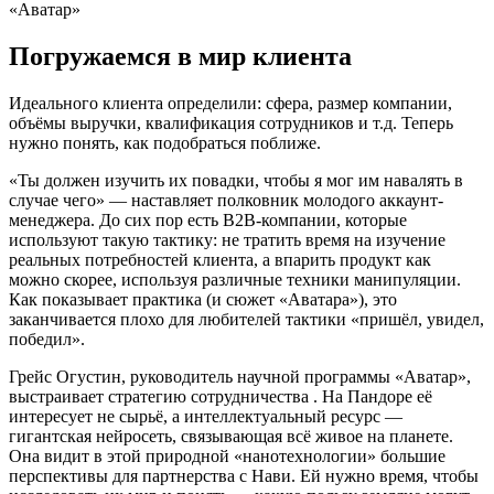
Погружаемся в мир клиента
Идеального клиента определили: сфера, размер компании,
объёмы выручки, квалификация сотрудников и т.д. Теперь
нужно понять, как подобраться поближе.
«Ты должен изучить их повадки, чтобы я мог им навалять в
случае чего» — наставляет полковник молодого аккаунт-
менеджера. До сих пор есть В2В-компании, которые
используют такую тактику: не тратить время на изучение
реальных потребностей клиента, а впарить продукт как
можно скорее, используя различные техники манипуляции.
Как показывает практика (и сюжет «Аватара»), это
заканчивается плохо для любителей тактики «пришёл, увидел,
победил».
Грейс Огустин, руководитель научной программы «Аватар»,
выстраивает стратегию сотрудничества . На Пандоре её
интересует не сырьё, а интеллектуальный ресурс —
гигантская нейросеть, связывающая всё живое на планете.
Она видит в этой природной «нанотехнологии» большие
перспективы для партнерства с Нави. Ей нужно время, чтобы