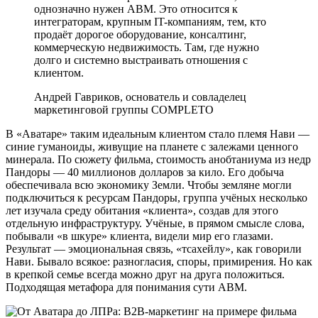
однозначно нужен АВМ. Это относится к
интеграторам, крупным IT-компаниям, тем, кто
продаёт дорогое оборудование, консалтинг,
коммерческую недвижимость. Там, где нужно
долго и системно выстраивать отношения с
клиентом.
Андрей Гавриков, основатель и совладелец
маркетинговой группы COMPLETO
В «Аватаре» таким идеальным клиентом стало племя Нави —
синие гуманоиды, живущие на планете с залежами ценного
минерала. По сюжету фильма, стоимость анобтаниума из недр
Пандоры — 40 миллионов долларов за кило. Его добыча
обеспечивала всю экономику Земли. Чтобы земляне могли
подключиться к ресурсам Пандоры, группа учёных несколько
лет изучала среду обитания «клиента», создав для этого
отдельную инфраструктуру. Учёные, в прямом смысле слова,
побывали «в шкуре» клиента, видели мир его глазами.
Результат — эмоциональная связь, «тсахейлу», как говорили
Нави. Бывало всякое: разногласия, споры, примирения. Но как
в крепкой семье всегда можно друг на друга положиться.
Подходящая метафора для понимания сути АВМ.