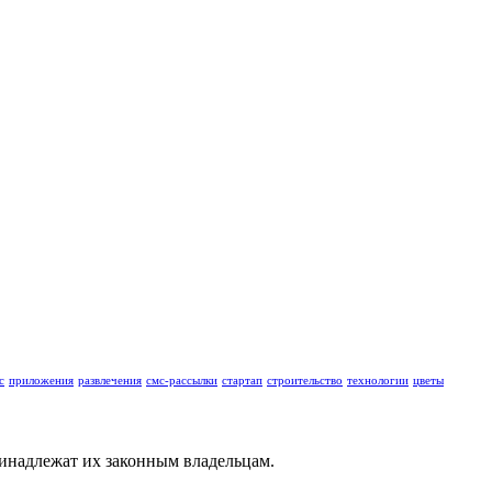
с
приложения
развлечения
смс-рассылки
стартап
строительство
технологии
цветы
ринадлежат их законным владельцам.