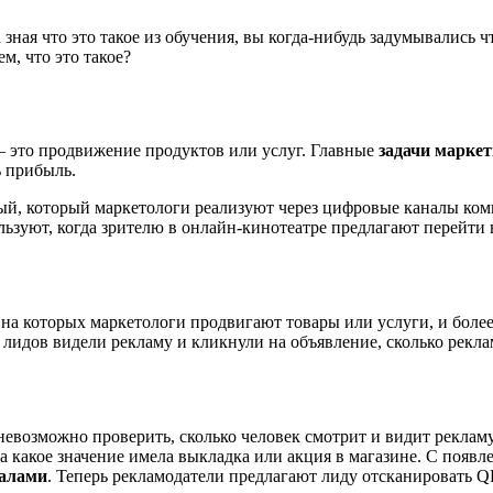
зная что это такое из обучения, вы когда-нибудь задумывались чт
ем, что это такое?
 это продвижение продуктов или услуг. Главные
задачи маркет
ь прибыль.
й, который маркетологи реализуют через цифровые каналы комм
ьзуют, когда зрителю в онлайн-кинотеатре предлагают перейти в
на которых маркетологи продвигают товары или услуги, и более
лидов видели рекламу и кликнули на объявление, сколько рекла
евозможно проверить, сколько человек смотрит и видит рекламу
 а какое значение имела выкладка или акция в магазине. С поя
алами
. Теперь рекламодатели предлагают лиду отсканировать Q