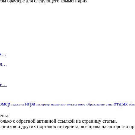
том браузере для следующего комментария.
ых…
ел…
не…
омер
игра
отдых
гаджеты
интерьер
маркетинг
металл
мото
образование
окна
офи
щены.
олько с обратной активной ссылкой на страницу статьи.
чников и других порталов интернета, все права на авторство п