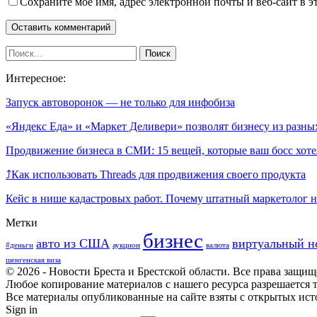
Сохраните мое имя, адрес электронной почты и веб-сайт в э
Интересное:
Запуск автоворонок — не только для инфобиза
«Яндекс Еда» и «Маркет Деливери» позволят бизнесу из разн
Продвижение бизнеса в СМИ: 15 вещей, которые ваш босс хот
⤴️Как использовать Threads для продвижения своего продукта
Кейс в нише кадастровых работ. Почему штатный маркетолог 
Метки
бизнес
авто из США
виртуальный н
#деньги
аукцион
валюта
шенгенская виза
© 2026 - Новости Бреста и Брестской области. Все права защи
Любое копирование материалов с нашего ресурса разрешается т
Все материалы опубликованные на сайте взяты с открытых исто
Sign in