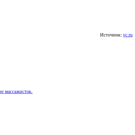
Источник:
vc.ru
ие массажисток.