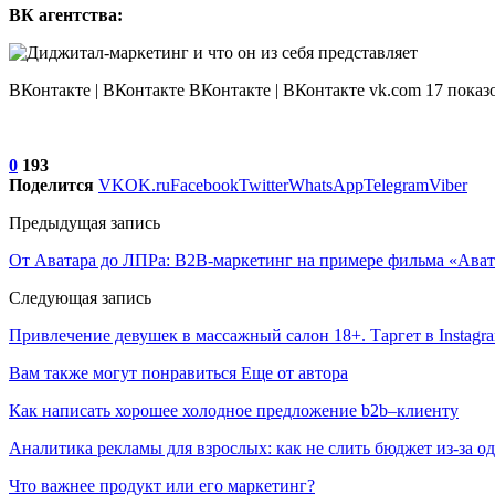
ВК агентства:
ВКонтакте | ВКонтакте ВКонтакте | ВКонтакте vk.com 17 показ
0
193
Поделится
VK
OK.ru
Facebook
Twitter
WhatsApp
Telegram
Viber
Предыдущая запись
От Аватара до ЛПРа: В2В-маркетинг на примере фильма «Ават
Следующая запись
Привлечение девушек в массажный салон 18+. Таргет в Instag
Вам также могут понравиться
Еще от автора
Как написать хорошее холодное предложение b2b–клиенту
Аналитика рекламы для взрослых: как не слить бюджет из-за 
Что важнее продукт или его маркетинг?