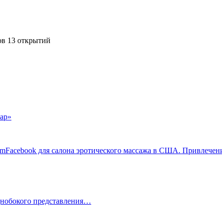
ов 13 открытий
ар»
ramFacebook для салона эротического массажа в США. Привлечен
однобокого представления…