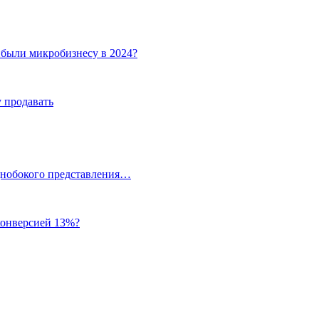
ибыли микробизнесу в 2024?
 продавать
однобокого представления…
 конверсией 13%?