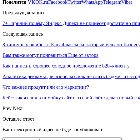
Поделится
VK
OK.ru
Facebook
Twitter
WhatsApp
Telegram
Viber
Предыдущая запись
7+1 причин почему Яндекс Директ не принесет достаточно пр
Следующая запись
8 типичных ошибок в E-mail-рассылке которые мешают бизнесу
Вам также могут понравиться
Еще от автора
Как написать хорошее холодное предложение b2b–клиенту
Аналитика рекламы для взрослых: как не слить бюджет из-за 
Что важнее продукт или его маркетинг?
Кейс: как я слил в помойку сайт и за свой счёт сделал новый с
Prev
Next
Оставьте ответ
Ваш электронный адрес не будет опубликован.