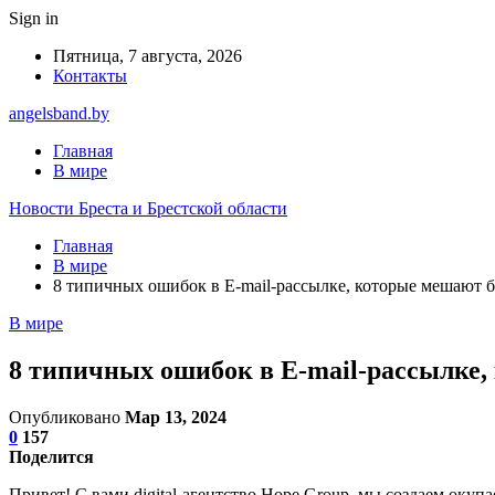
Sign in
Пятница, 7 августа, 2026
Контакты
angelsband.by
Главная
В мире
Новости Бреста и Брестской области
Главная
В мире
8 типичных ошибок в E-mail-рассылке, которые мешают б
В мире
8 типичных ошибок в E-mail-рассылке,
Опубликовано
Мар 13, 2024
0
157
Поделится
Привет! С вами digital-агентство Hope Group, мы создаем окуп