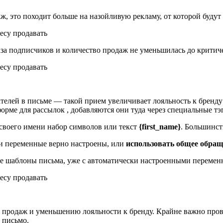
ж, это походит больше на назойливую рекламу, от которой будут
аза подписчиков и количество продаж не уменьшилась до критиче
елей в письме — такой прием увеличивает лояльность к бренду 
орме для рассылок , добавляются они туда через специальные тэ
 своего имени набор символов или текст
{first_name}
. Большинст
ли переменные верно настроены, или
использовать общее обра
вые шаблоны письма, уже с автоматически настроенными переме
продаж и уменьшению лояльности к бренду. Крайне важно провер
т письмо.