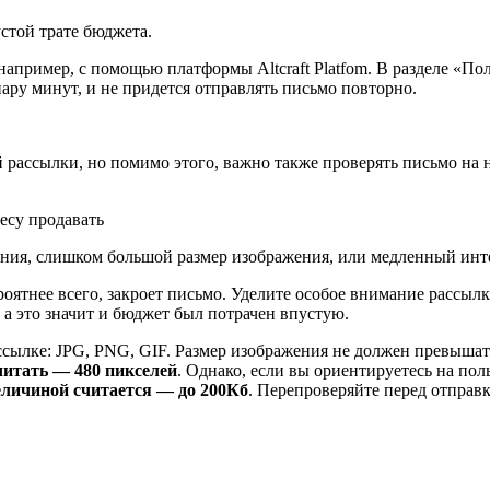
стой трате бюджета.
например, с помощью платформы Altcraft Platfom. В разделе «По
ару минут, и не придется отправлять письмо повторно.
рассылки, но помимо этого, важно также проверять письмо на н
ния, слишком большой размер изображения, или медленный инт
ероятнее всего, закроет письмо. Уделите особое внимание рассы
, а это значит и бюджет был потрачен впустую.
ссылке: JPG, PNG, GIF. Размер изображения не должен превышат
итать — 480 пикселей
. Однако, если вы ориентируетесь на пол
еличиной считается — до 200Кб
. Перепроверяйте перед отправ