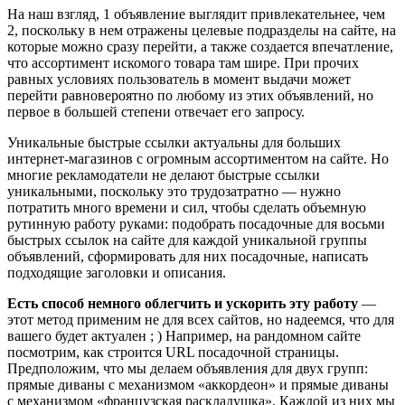
На наш взгляд, 1 объявление выглядит привлекательнее, чем
2, поскольку в нем отражены целевые подразделы на сайте, на
которые можно сразу перейти, а также создается впечатление,
что ассортимент искомого товара там шире. При прочих
равных условиях пользователь в момент выдачи может
перейти равновероятно по любому из этих объявлений, но
первое в большей степени отвечает его запросу.
Уникальные быстрые ссылки актуальны для больших
интернет-магазинов с огромным ассортиментом на сайте. Но
многие рекламодатели не делают быстрые ссылки
уникальными, поскольку это трудозатратно — нужно
потратить много времени и сил, чтобы сделать объемную
рутинную работу руками: подобрать посадочные для восьми
быстрых ссылок на сайте для каждой уникальной группы
объявлений, сформировать для них посадочные, написать
подходящие заголовки и описания.
Есть способ немного облегчить и ускорить эту работу
—
этот метод применим не для всех сайтов, но надеемся, что для
вашего будет актуален ; ) Например, на рандомном сайте
посмотрим, как строится URL посадочной страницы.
Предположим, что мы делаем объявления для двух групп:
прямые диваны с механизмом «аккордеон» и прямые диваны
с механизмом «французская раскладушка». Каждой из них мы