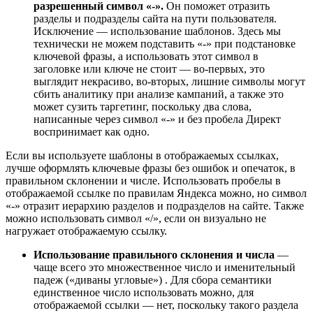
разрешенный символ «-».
Он поможет отразить
разделы и подразделы сайта на пути пользователя.
Исключение — использование шаблонов. Здесь мы
технически не можем подставить «-» при подстановке
ключевой фразы, а использовать этот символ в
заголовке или ключе не стоит — во-первых, это
выглядит некрасиво, во-вторых, лишние символы могут
сбить аналитику при анализе кампаний, а также это
может сузить таргетинг, поскольку два слова,
написанные через символ «-» и без пробела Директ
воспринимает как одно.
Если вы используете шаблоны в отображаемых ссылках,
лучше оформлять ключевые фразы без ошибок и опечаток, в
правильном склонении и числе. Использовать пробелы в
отображаемой ссылке по правилам Яндекса можно, но символ
«-» отразит иерархию разделов и подразделов на сайте. Также
можно использовать символ «/», если он визуально не
нагружает отображаемую ссылку.
Использование правильного склонения и числа
—
чаще всего это множественное число и именительный
падеж («диваны угловые») . Для сбора семантики
единственное число использовать можно, для
отображаемой ссылки — нет, поскольку такого раздела