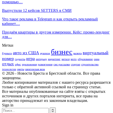
помощью…
Выпустили 12 кейсов SETTERS в СМИ
Что такое реклама в Telegram и как открыть рекламный
кабинет…
Продаём квартиры в другом измерении. Кейс: промо-лендинг
для…
Метки
бизнес
авто из США
виртуальный
#деньги
аукцион
валюта
номер
игра
гаджеты
интерьер
маркетинг
металл
мото
образование
окна
отдых
офис
приложения
развлечения
смс-рассылки
стартап
строительство
технологии
цветы
шенгенская виза
© 2026 - Новости Бреста и Брестской области. Все права
защищены.
Любое копирование материалов с нашего ресурса разрешается
только с обратной активной ссылкой на страницу статьи.
Все материалы опубликованные на сайте взяты с открытых
источников и других порталов интернета, все права на
авторство принадлежат их законным владельцам.
Sign in