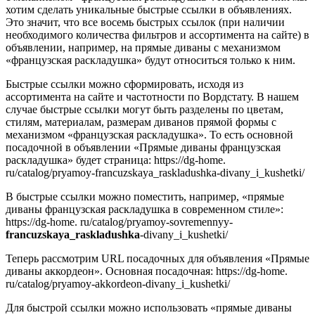
хотим сделать уникальные быстрые ссылки в объявлениях.
Это значит, что все восемь быстрых ссылок (при наличии
необходимого количества фильтров и ассортимента на сайте) в
объявлении, например, на прямые диваны с механизмом
«французская раскладушка» будут относиться только к ним.
Быстрые ссылки можно сформировать, исходя из
ассортимента на сайте и частотности по Вордстату. В нашем
случае быстрые ссылки могут быть разделены по цветам,
стилям, материалам, размерам диванов прямой формы с
механизмом «французская раскладушка». То есть основной
посадочной в объявлении «Прямые диваны французская
раскладушка» будет страница: https://dg-home.
ru/catalog/pryamoy-francuzskaya_raskladushka-divany_i_kushetki/
В быстрые ссылки можно поместить, например, «прямые
диваны французская раскладушка в современном стиле»:
https://dg-home. ru/catalog/pryamoy-sovremennyy-
francuzskaya_raskladushka
-divany_i_kushetki/
Теперь рассмотрим URL посадочных для объявления «Прямые
диваны аккордеон». Основная посадочная: https://dg-home.
ru/catalog/pryamoy-akkordeon-divany_i_kushetki/
Для быстрой ссылки можно использовать «прямые диваны