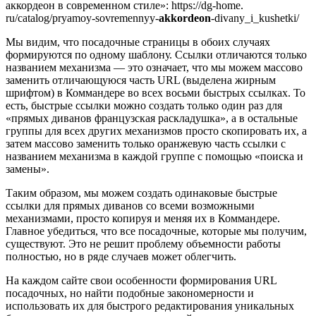
аккордеон в современном стиле»: https://dg-home.
ru/catalog/pryamoy-sovremennyy-
akkordeon
-divany_i_kushetki/
Мы видим, что посадочные страницы в обоих случаях
формируются по одному шаблону. Ссылки отличаются только
названием механизма — это означает, что мы можем массово
заменить отличающуюся часть URL (выделена жирным
шрифтом) в Коммандере во всех восьми быстрых ссылках. То
есть, быстрые ссылки можно создать только один раз для
«прямых диванов французская раскладушка», а в остальные
группы для всех других механизмов просто скопировать их, а
затем массово заменить только оранжевую часть ссылки с
названием механизма в каждой группе с помощью «поиска и
замены».
Таким образом, мы можем создать одинаковые быстрые
ссылки для прямых диванов со всеми возможными
механизмами, просто копируя и меняя их в Коммандере.
Главное убедиться, что все посадочные, которые мы получим,
существуют. Это не решит проблему объемности работы
полностью, но в ряде случаев может облегчить.
На каждом сайте свои особенности формирования URL
посадочных, но найти подобные закономерности и
использовать их для быстрого редактирования уникальных