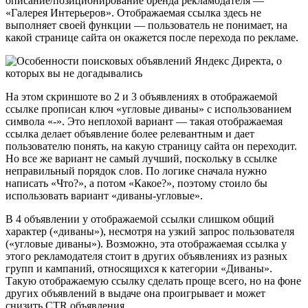
описание/позиционирование бренда рекламодателя —
«Галерея Интерьеров». Отображаемая ссылка здесь не
выполняет своей функции — пользователь не понимает, на
какой странице сайта он окажется после перехода по рекламе.
На этом скриншоте во 2 и 3 объявлениях в отображаемой
ссылке прописан ключ «угловые диваны» с использованием
символа «-». Это неплохой вариант — такая отображаемая
ссылка делает объявление более релевантным и дает
пользователю понять, на какую страницу сайта он переходит.
Но все же вариант не самый лучший, поскольку в ссылке
неправильный порядок слов. По логике сначала нужно
написать «Что?», а потом «Какое?», поэтому стоило бы
использовать вариант «диваны-угловые».
В 4 объявлении у отображаемой ссылки слишком общий
характер («диваны»), несмотря на узкий запрос пользователя
(«угловые диваны»). Возможно, эта отображаемая ссылка у
этого рекламодателя стоит в других объявлениях из разных
групп и кампаний, относящихся к категории «Диваны».
Такую отображаемую ссылку сделать проще всего, но на фоне
других объявлений в выдаче она проигрывает и может
снизить CTR объявления.