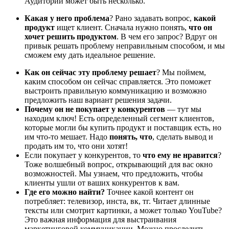
Аудиторий может быть несколько.
Какая у него проблема
? Рано задавать вопрос,
какой
продукт
ищет клиент. Сначала нужно понять,
что он
хочет решить продуктом
. В чем его запрос? Вдруг он
привык решать проблему неправильным способом, и мы
сможем ему дать идеальное решение.
Как он сейчас эту проблему решает
? Мы поймем,
каким способом он сейчас справляется. Это поможет
выстроить правильную коммуникацию и возможно
предложить наш вариант решения задачи.
Почему он не покупает у конкурентов
— тут мы
находим ключ! Есть определенный сегмент клиентов,
которые могли бы купить продукт и поставщик есть, но
им что-то мешает. Надо
понять, что
, сделать вывод и
продать им то, что они хотят!
Если покупает у конкурентов, то
что ему не нравится
?
Тоже волшебный вопрос, открывающий для вас окно
возможностей. Мы узнаем, что предложить, чтобы
клиенты ушли от ваших конкурентов к вам.
Где его можно найти?
Точнее какой контент он
потребляет: телевизор, инста, вк, тг. Читает длинные
тексты или смотрит картинки, а может только YouTube?
Это важная информация для выстраивания
маркетинговой коммуникации. Можно проследить