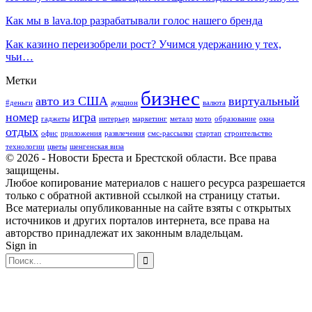
Как мы в lava.top разрабатывали голос нашего бренда
Как казино переизобрели рост? Учимся удержанию у тех,
чьи…
Метки
бизнес
авто из США
виртуальный
#деньги
аукцион
валюта
номер
игра
гаджеты
интерьер
маркетинг
металл
мото
образование
окна
отдых
офис
приложения
развлечения
смс-рассылки
стартап
строительство
технологии
цветы
шенгенская виза
© 2026 - Новости Бреста и Брестской области. Все права
защищены.
Любое копирование материалов с нашего ресурса разрешается
только с обратной активной ссылкой на страницу статьи.
Все материалы опубликованные на сайте взяты с открытых
источников и других порталов интернета, все права на
авторство принадлежат их законным владельцам.
Sign in