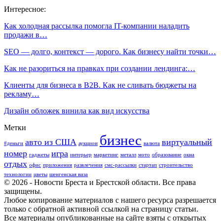
Интересное:
Как холодная рассылка помогла IT-компании наладить
продажи в…
SEO — долго, контекст — дорого. Как бизнесу найти точки…
Как не разориться на правках при создании лендинга:…
Клиенты для бизнеса в B2B. Как не сливать бюджеты на
рекламу…
Дизайн обложек винила как вид искусства
Метки
бизнес
авто из США
виртуальный
#деньги
аукцион
валюта
номер
игра
гаджеты
интерьер
маркетинг
металл
мото
образование
окна
отдых
офис
приложения
развлечения
смс-рассылки
стартап
строительство
технологии
цветы
шенгенская виза
© 2026 - Новости Бреста и Брестской области. Все права
защищены.
Любое копирование материалов с нашего ресурса разрешается
только с обратной активной ссылкой на страницу статьи.
Все материалы опубликованные на сайте взяты с открытых