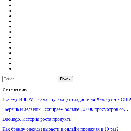
Интересное:
Почему ИЗЮМ – самая пугающая сладость на Хэллоуин в СШ
“Берёшь и делаешь”: собираем больше 20 000 просмотров со…
Duolingo. История роста продукта
Как бренду одежды вырасти в онлайн-продажах в 10 раз?