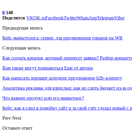
0
148
Поделится
VK
OK.ru
Facebook
Twitter
WhatsApp
Telegram
Viber
Предыдущая запись
Кейс маркетолога: сервис для продвижения товаров на WB
Следующая запись
Как создать креатив, который принесет заявки? Разбор конкре
Вам также могут понравиться
Еще от автора
Как написать хорошее холодное предложение b2b–клиенту
Аналитика рекламы для взрослых: как не слить бюджет из-за 
Что важнее продукт или его маркетинг?
Кейс: как я слил в помойку сайт и за свой счёт сделал новый с
Prev
Next
Оставьте ответ