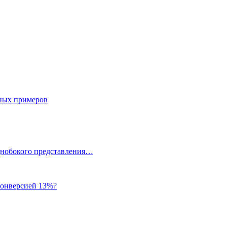
тных примеров
однобокого представления…
 конверсией 13%?