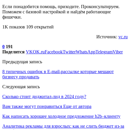
Если понадобится помощь, приходите. Проконсультируем.
Поможем с базовой настройкой и найдём работающие
фишечки.
1K показов 109 открытий
Источник:
vc.ru
0
191
Поделится
VK
OK.ru
Facebook
Twitter
WhatsApp
Telegram
Viber
Предыдущая запись
8 типичных ошибок в E-mail-рассылке которые мешают
бизнесу продавать
Следующая запись
Сколько стоит диджитал-лид в 2024 году?
Вам также могут понравиться
Еще от автора
Как написать хорошее холодное предложение b2b–клиенту
Аналитика рекламы для взрослых: как не слить бюджет из-за