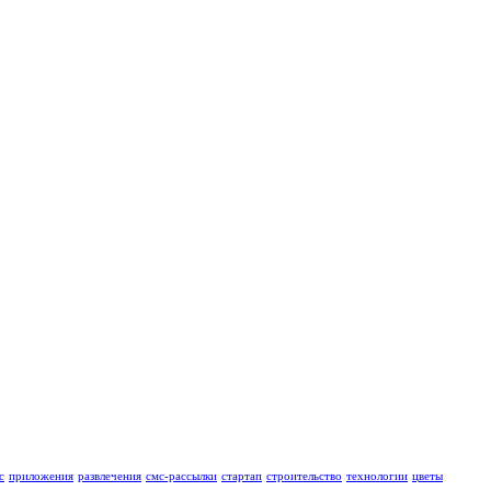
с
приложения
развлечения
смс-рассылки
стартап
строительство
технологии
цветы