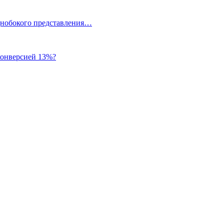
однобокого представления…
 конверсией 13%?