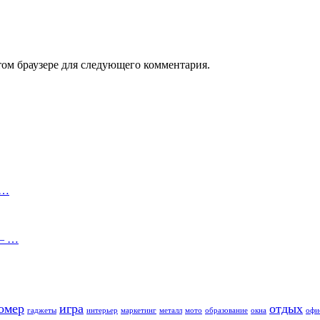
том браузере для следующего комментария.
и…
 – …
омер
игра
отдых
гаджеты
интерьер
маркетинг
металл
мото
образование
окна
офи