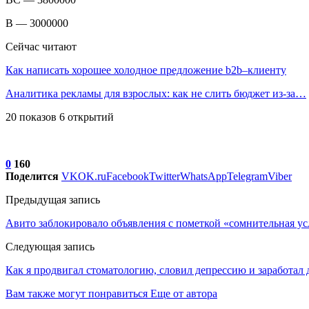
B — 3000000
Сейчас читают
Как написать хорошее холодное предложение b2b–клиенту
Аналитика рекламы для взрослых: как не слить бюджет из-за…
20 показов 6 открытий
0
160
Поделится
VK
OK.ru
Facebook
Twitter
WhatsApp
Telegram
Viber
Предыдущая запись
Авито заблокировало объявления с пометкой «сомнительная ус
Следующая запись
Как я продвигал стоматологию, словил депрессию и заработал 
Вам также могут понравиться
Еще от автора