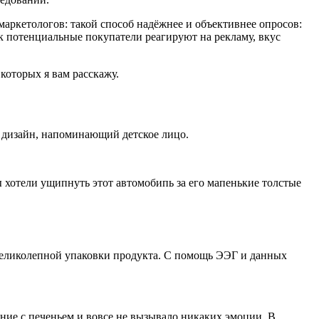
аркетологов: такой способ надёжнее и объективнее опросов:
к потенциальные покупатели реагируют на рекламу, вкус
которых я вам расскажу.
я дизайн, напоминающий детское лицо.
ы хотели ущипнуть этот автомобипь за его мапенькие толстые
я великолепной упаковки продукта. С помощь ЭЭГ и данных
ние с печеньем и вовсе не вызывало никаких эмоции. В