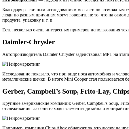
Благодаря различным исследованиям мозга стало возможным счи
люди по разным причинам могут говорить не то, что на самом
продукта, упаковку и т. п.
Есть несколько очень интересных примеров использования техн
Daimler-Chrysler
Автопроизводитель Daimler-Chrysler задействовал МРТ на эта
Исследование показало, что при виде носа автомобиля и челов
металлические щечки. В итоге Mini Cooper стал пользоваться
Gerber, Campbell’s Soup, Frito-Lay, Chip
Крупные американские компании: Gerber, Campbell’s Soup, Fr
отслеживания глаз они находят элементы дизайна и копирайтин
Например, компания Chips Ahoy обнаружила, что людям не нра