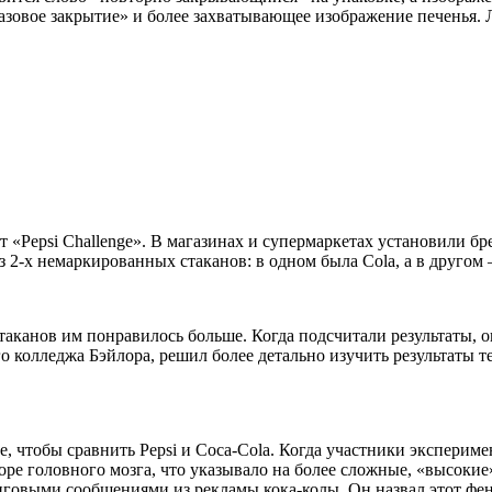
разовое закрытие» и более захватывающее изображение печенья.
нт «Pepsi Challenge». В магазинах и супермаркетах установили 
2-х немаркированных стаканов: в одном была Cola, а в другом 
таканов им понравилось больше. Когда подсчитали результаты, 
 колледжа Бэйлора, решил более детально изучить результаты те
 чтобы сравнить Pepsi и Coca-Cola. Когда участники эксперимен
оре головного мозга, что указывало на более сложные, «высоки
говыми сообщениями из рекламы кока-колы. Он назвал этот фен