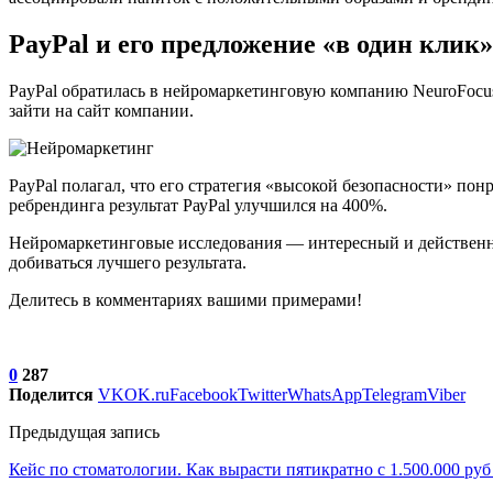
PayPal и его предложение «в один клик»
PayPal обратилась в нейромаркетинговую компанию NeuroFocu
зайти на сайт компании.
PayPal полагал, что его стратегия «высокой безопасности» по
ребрендинга результат РауРаl улучшился на 400%.
Нейромаркетинговые исследования — интересный и действенны
добиваться лучшего результата.
Делитесь в комментариях вашими примерами!
0
287
Поделится
VK
OK.ru
Facebook
Twitter
WhatsApp
Telegram
Viber
Предыдущая запись
Кейс по стоматологии. Как вырасти пятикратно с 1.500.000 руб 