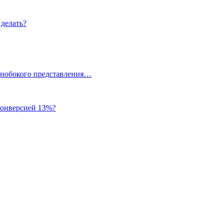
 делать?
однобокого представления…
 конверсией 13%?