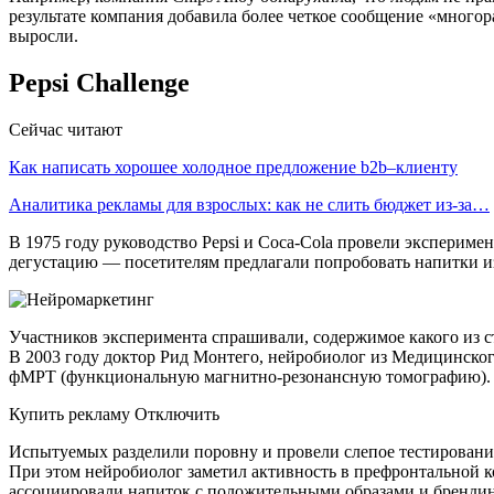
результате компания добавила более четкое сообщение «много
выросли.
Pepsi Challenge
Сейчас читают
Как написать хорошее холодное предложение b2b–клиенту
Аналитика рекламы для взрослых: как не слить бюджет из-за…
В 1975 году руководство Pepsi и Coca-Cola провели экспериме
дегустацию — посетителям предлагали попробовать напитки из 
Участников эксперимента спрашивали, содержимое какого из с
В 2003 году доктор Рид Монтего, нейробиолог из Медицинского
фМРТ (функциональную магнитно-резонансную томографию).
Купить рекламу Отключить
Испытуемых разделили поровну и провели слепое тестирование,
При этом нейробиолог заметил активность в префронтальной к
ассоциировали напиток с положительными образами и брендин