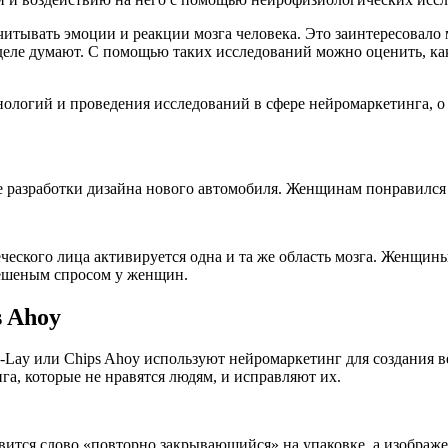
тывать эмоции и реакции мозга человека. Это заинтересовало м
 деле думают. С помощью таких исследований можно оценить, ка
ологий и проведения исследований в сфере нейромаркетинга, о 
пе разработки дизайна нового автомобиля. Женщинам понравилс
еческого лица активируется одна и та же область мозга. Женщин
 бешеным спросом у женщин.
s Ahoy
ito-Lay или Chips Ahoy используют нейромаркетинг для создани
га, которые не нравятся людям, и исправляют их.
вится слово «повторно закрывающийся» на упаковке, а изображе