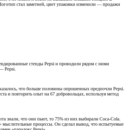
 Логотип стал заметней, цвет упаковки изменили — продажи
брендированные стенды Pepsi и проводили рядом с ними
— Pepsi.
оказалось, что больше половины опрошенных предпочли Pepsi.
ста и повторить олыт на 67 добровольцах, используя метод
та знали, что они пьют, то 75% из них выбирали Соса-Cola.
е» мыслительные процессы. Он сделал вывод, что испытуемые
омен «парадокс Pepsi».