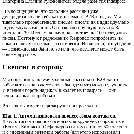
Екатерина Елагина Руководитель отдела развития Indaspace
«Было ощущение, что холодные рассылки уже
дискредитировали себя как инструмент B2B-продаж. Мы
тщательно прорабатывали письма, писали их индивидуально
под каждую компанию. Отправляли вручную штук по 8,
иногда по 30. Итог: максимум пара встреч на 100 исходящих
писем. Поэтому к предложению Respondo попробовать их
email-сервис я отнеслась скептически. Но хорошо, что убедили
— возможно, мы бы и не узнали, что результат может быть
совсем другим».
Скепсис в сторону
Мы объяснили, почему холодные рассылки в B2B часто
работают не так, как хотелось бы, где и что можно улучшить.
И вселили горсть надежды в коллег из Indaspace — они
решили-таки попробовать.
Вот как мы вместе перезагрузили их рассылки:
Шаг 1. Автоматизировали процесс сбора контактов.
Вместо того чтобы искать контакты вручную, собрали их в
«Контур.Компасе». Отфильтровали компании от 500 человек
и с гибридным режимом работы (для этого использовали