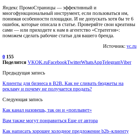
Яндекс ПромоСтраницы — эффективный и
многофункциональный инструмент, если пользоваться им,
понимая особенности площадки. И не допускать хотя бы те 6
ошибок, которые описала в статье. Проверяйте свои креативы
сами — или приходите к нам в агентство «Стратегия»:
поможем сделать рабочие статьи для вашего бренда.
Источник:
vc.ru
0
155
Поделится
VK
OK.ru
Facebook
Twitter
WhatsApp
Telegram
Viber
Предыдущая запись
Клиенты для бизнеса в B2B. Как не сливать бюджеты на
рекламу и почему не получается продать?
Следующая запись
Как канал назовешь, так он и «поплывет»
Вам также могут понравиться
Еще от автора
Как написать хорошее холодное предложение b2b–клиенту