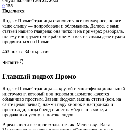
Опубликовано
Сен 22, 2023
0
155
Поделится
Яндекс ПромоСтраницы становятся все популярнее, но все
чаще слышу — попробовали и обломались. Делюсь с вами
статьей нашего главреда: она четко и на примерах разобрала,
почему инструмент «не работает» и как на самом деле нужно
продвигаться на Промо.
463 показа 34 открытия
Читайте 👇
Главный подвох Промо
Яндекс ПромоСтраницы — крутой и многофункциональный
инструмент, который при первом знакомстве кажется
обманчиво простым. Заведи бюджет, закинь статьи (вон, на
сайте целая пачка!), нажми пару кнопок в настройках и
просто жди, когда бренд станет намбер ван в мире, а
продажники утонут в потоке лидов.
В реальности все происходит не так. Меня зовут Валя
Мандрикова, я главред в агентстве «Стратегия», и мы с