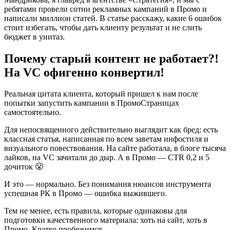
ребятами провели сотни рекламных кампаний в Промо и
написали миллион статей. В статье расскажу, какие 6 ошибок
стоит избегать, чтобы дать клиенту результат и не слить
бюджет в унитаз.
Почему старый контент не работает?!
На VC офигенно конвертил!
Реальная цитата клиента, который пришел к нам после
попытки запустить кампании в ПромоCтраницах
самостоятельно.
Для непосвященного действительно выглядит как бред: есть
классная статья, написанная по всем заветам инфостиля и
визуального повествования. На сайте работала, в блоге тысяча
лайков, на VC зачитали до дыр. А в Промо — CTR 0,2 и 5
дочиток 😤
И это — нормально. Без понимания нюансов инструмента
успешная РК в Промо — ошибка выжившего.
Тем не менее, есть правила, которые одинаковы для
подготовки качественного материала: хоть на сайт, хоть в
Промо. Кратко пробежимся.