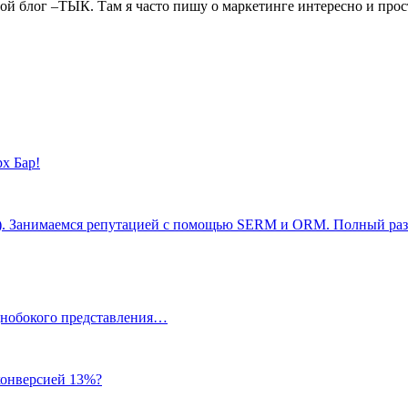
 мой блог –ТЫК. Там я часто пишу о маркетинге интересно и про
х Бар!
). Занимаемся репутацией с помощью SERM и ORM. Полный р
однобокого представления…
 конверсией 13%?