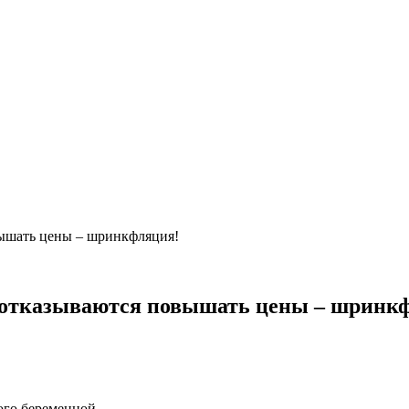
ышать цены – шринкфляция!
 отказываются повышать цены – шринк
ого беременной