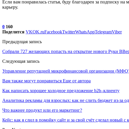
Если вам понравилась статья, буду благодарен за подписку на
карьеру.
0
160
Поделится
VK
OK.ru
Facebook
Twitter
WhatsApp
Telegram
Viber
Предыдущая запись
Собрали 727 желающих попасть на открытие нового Руки ВВер
Следующая запись
Управление репутацией микрофинансовой организации (МФО
Вам также могут понравиться
Еще от автора
Как написать хорошее холодное предложение b2b–клиенту
Аналитика рекламы для взрослых: как не слить бюджет из-за 
Что важнее продукт или его маркетинг?
Кейс: как я слил в помойку сайт и за свой счёт сделал новый с