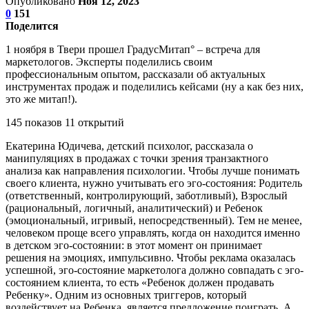
Опубликовано
Ноя 12, 2023
0
151
Поделится
1 ноября в Твери прошел ГрадусМитап° – встреча для
маркетологов. Эксперты поделились своим
профессиональным опытом, рассказали об актуальных
инструментах продаж и поделились кейсами (ну а как без них,
это же митап!).
145 показов 11 открытий
Екатерина Юдичева, детский психолог, рассказала о
манипуляциях в продажах с точки зрения транзактного
анализа как направления психологии. Чтобы лучше понимать
своего клиента, нужно учитывать его эго-состояния: Родитель
(ответственный, контролирующий, заботливый), Взрослый
(рациональный, логичный, аналитический) и Ребенок
(эмоциональный, игривый, непосредственный). Тем не менее,
человеком проще всего управлять, когда он находится именно
в детском эго-состоянии: в этот момент он принимает
решения на эмоциях, импульсивно. Чтобы реклама оказалась
успешной, эго-состояние маркетолога должно совпадать с эго-
состоянием клиента, то есть «Ребенок должен продавать
Ребенку». Одним из основных триггеров, который
воздействует на Ребенка, является предложение поиграть. А