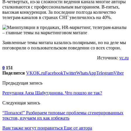
В-четвертых, из-за сложности ведения канала многие авторы
сталкиваются с профессиональным выгоранием. В-пятых,
высокая конкуренция. За последние полгода количество
телеграм-каналов в странах СНГ увеличилось на 40%.
Заявленные темы митапа казались полярными, но на деле мы
поговорили о пользовательском поведении со всех сторон.
Источник:
vc.ru
0
151
Поделится
VK
OK.ru
Facebook
Twitter
WhatsApp
Telegram
Viber
Предыдущая запись
Репутация Аяза Шабутдинова. Что пошло не так?
Следующая запись
“Попался!” Разбираем типовые проблемы сгенерированных
текстов, изучаем их как избежать
Вам также могут понравиться
Еще от автора