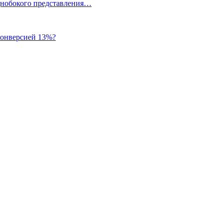
однобокого представления…
 конверсией 13%?