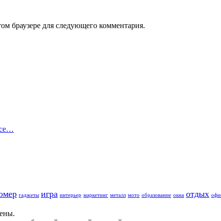
том браузере для следующего комментария.
есе…
омер
игра
отдых
гаджеты
интерьер
маркетинг
металл
мото
образование
окна
офи
щены.