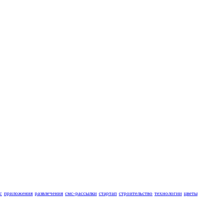
с
приложения
развлечения
смс-рассылки
стартап
строительство
технологии
цветы