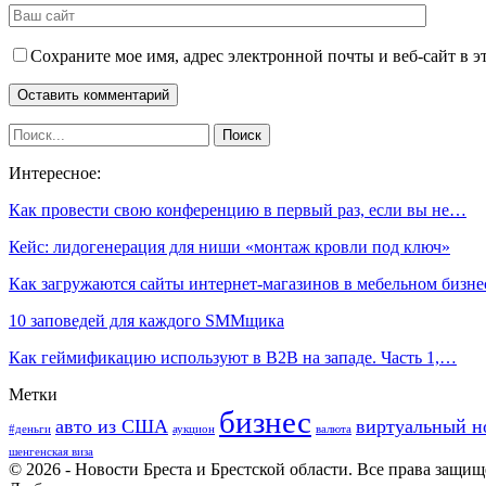
Сохраните мое имя, адрес электронной почты и веб-сайт в э
Интересное:
Как провести свою конференцию в первый раз, если вы не…
Кейс: лидогенерация для ниши «монтаж кровли под ключ»
Как загружаются сайты интернет-магазинов в мебельном бизн
10 заповедей для каждого SMMщика
Как геймификацию используют в B2B на западе. Часть 1,…
Метки
бизнес
авто из США
виртуальный н
#деньги
аукцион
валюта
шенгенская виза
© 2026 - Новости Бреста и Брестской области. Все права защи