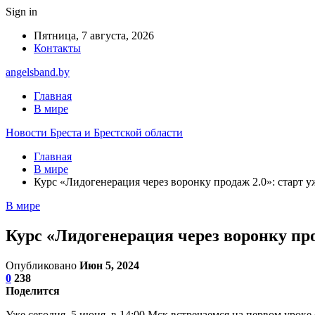
Sign in
Пятница, 7 августа, 2026
Контакты
angelsband.by
Главная
В мире
Новости Бреста и Брестской области
Главная
В мире
Курс «Лидогенерация через воронку продаж 2.0»: старт у
В мире
Курс «Лидогенерация через воронку прод
Опубликовано
Июн 5, 2024
0
238
Поделится
Уже сегодня, 5 июня, в 14:00 Мск встречаемся на первом уроке 