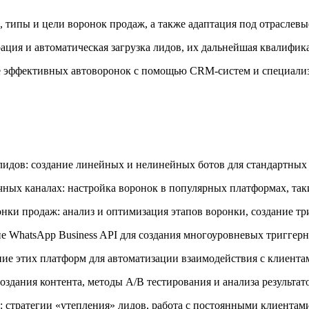
 типы и цели воронок продаж, а также адаптация под отраслевы
ация и автоматическая загрузка лидов, их дальнейшая квалифик
ие эффективных автоворонок с помощью CRM-систем и специали
лидов: создание линейных и нелинейных ботов для стандартных
ых каналах: настройка воронок в популярных платформах, таких 
онки продаж: анализ и оптимизация этапов воронки, создание т
ние WhatsApp Business API для создания многоуровневых тригге
ние этих платформ для автоматизации взаимодействия с клиента
оздания контента, методы А/В тестирования и анализа результат
 стратегии «утепления» лидов, работа с постоянными клиентам