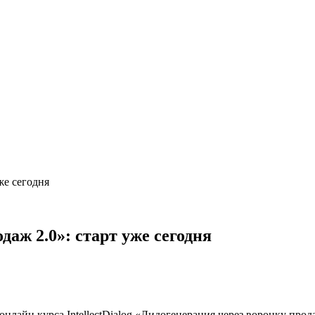
же сегодня
аж 2.0»: старт уже сегодня
онлайн курса IntellectDialog «Лидогенерация через воронку прод