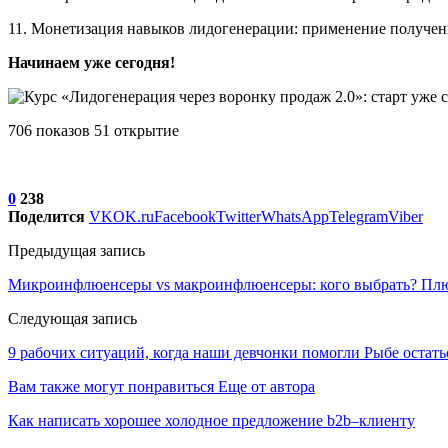
11. Монетизация навыков лидогенерации: применение получен
Начинаем уже сегодня!
706 показов 51 открытие
0
238
Поделится
VK
OK.ru
Facebook
Twitter
WhatsApp
Telegram
Viber
Предыдущая запись
Микроинфлюенсеры vs макроинфлюенсеры: кого выбрать? Плюс
Следующая запись
9 рабочих ситуаций, когда наши девчонки помогли Рыбе остать
Вам также могут понравиться
Еще от автора
Как написать хорошее холодное предложение b2b–клиенту