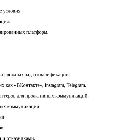
е условия.
ация.
зированных платформ.
 и сложных задач квалификации.
как «ВКонтакте», Instagram, Telegram.
риггеров для проактивных коммуникаций.
рных коммуникаций.
ми.
ов.
и и отказниками.