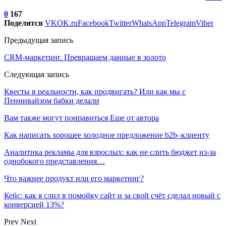
0
167
Поделится
VK
OK.ru
Facebook
Twitter
WhatsApp
Telegram
Viber
Предыдущая запись
CRM-маркетинг. Превращаем данные в золото
Следующая запись
Квесты в реальности, как продвигать? Или как мы с
Пеннивайзом бабки делали
Вам также могут понравиться
Еще от автора
Как написать хорошее холодное предложение b2b–клиенту
Аналитика рекламы для взрослых: как не слить бюджет из-за
однобокого представления…
Что важнее продукт или его маркетинг?
Кейс: как я слил в помойку сайт и за свой счёт сделал новый с
конверсией 13%?
Prev
Next