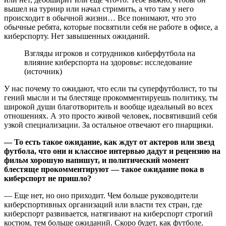
вышел на турнир или начал стримить, а что там у него
происходит в обычной жизни… Все понимают, что это
обычные ребята, которые посвятили себя не работе в офисе, а
киберспорту. Нет завышенных ожиданий.
Взгляды игроков и сотрудников киберфутбола на
влияние киберспорта на здоровье: исследование
(источник)
У нас почему то ожидают, что если ты суперфутболист, то ты
гений мысли и ты блестяще прокомментируешь политику, ты
широкой души благотворитель и вообще идеальный во всех
отношениях. А это просто живой человек, посвятивший себя
узкой специализации. За остальное отвечают его пиарщики.
— То есть такое ожидание, как ждут от актеров или звезд
футбола, что они и классное интервью дадут и рецензию на
фильм хорошую напишут, и политический момент
блестяще прокомментируют — такое ожидание пока в
киберспорт не пришло?
— Еще нет, но оно приходит. Чем больше руководители
киберспортивных организаций или власти тех стран, где
киберспорт развивается, натягивают на киберспорт строгий
костюм, тем больше ожиданий. Скоро будет, как футболе.