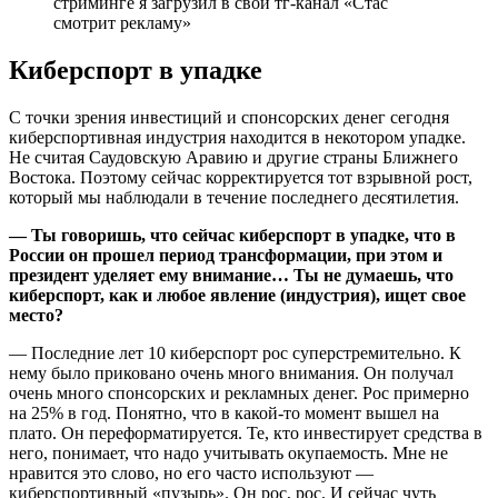
стриминге я загрузил в свой тг-канал «Стас
смотрит рекламу»
Киберспорт в упадке
С точки зрения инвестиций и спонсорских денег сегодня
киберспортивная индустрия находится в некотором упадке.
Не считая Саудовскую Аравию и другие страны Ближнего
Востока. Поэтому сейчас корректируется тот взрывной рост,
который мы наблюдали в течение последнего десятилетия.
— Ты говоришь, что сейчас киберспорт в упадке, что в
России он прошел период трансформации, при этом и
президент уделяет ему внимание… Ты не думаешь, что
киберспорт, как и любое явление (индустрия), ищет свое
место?
— Последние лет 10 киберспорт рос суперстремительно. К
нему было приковано очень много внимания. Он получал
очень много спонсорских и рекламных денег. Рос примерно
на 25% в год. Понятно, что в какой-то момент вышел на
плато. Он переформатируется. Те, кто инвестирует средства в
него, понимает, что надо учитывать окупаемость. Мне не
нравится это слово, но его часто используют —
киберспортивный «пузырь». Он рос, рос. И сейчас чуть