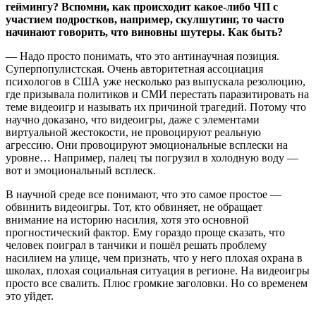
геймингу? Вспомни, как происходит какое-либо ЧП с
участием подростков, например, скулшутинг, то часто
начинают говорить, что виновны шутеры. Как быть?
— Надо просто понимать, что это антинаучная позиция.
Суперпопулистская. Очень авторитетная ассоциация
психологов в США уже несколько раз выпускала резолюцию,
где призывала политиков и СМИ перестать паразитировать на
теме видеоигр и называть их причиной трагедий. Потому что
научно доказано, что видеоигры, даже с элементами
виртуальной жестокости, не провоцируют реальную
агрессию. Они провоцируют эмоциональные всплески на
уровне… Например, палец ты погрузил в холодную воду —
вот и эмоциональный всплеск.
В научной среде все понимают, что это самое простое —
обвинить видеоигры. Тот, кто обвиняет, не обращает
внимание на историю насилия, хотя это основной
прогностический фактор. Ему гораздо проще сказать, что
человек поиграл в танчики и пошёл решать проблему
насилием на улице, чем признать, что у него плохая охрана в
школах, плохая социальная ситуация в регионе. На видеоигры
просто все свалить. Плюс громкие заголовки. Но со временем
это уйдет.