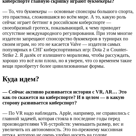
киберспорте главную скрипку играют букмекеры?
— То, что букмекеры — основные спонсоры большого спорта,
это практика, сложившаяся во всём мире. А то, какую роль
сейчас играет беттинг в российском киберспорте —
своеобразный гротеск, показывающий, к чему приводит
отсутствие международного регулирования. При этом многие
издатели запрещают спонсорство букмекеров в турнирах по
своим играм, но это не касается Valve — издателя самых
популярных в СНГ киберспортивных игр: Dota 2 и Counter-
Strike 2. Я далёк от излишнего морализма, чтобы рассуждать,
хорошо это всё или плохо, но я уверен, что со временем такие
вещи приобретут более цивилизованные формы.
Куда идем?
— Сейчас активно развивается история с VR, AR… Это
как-то скажется на киберспорте? И в целом — в какую
сторону развивается киберспорт?
— По VR надо наблюдать. Apple, например, не справились с
главной задачей, которая стояла в последние годы перед
производителями VR-устройств: уменьшить размер, вес и
увеличить их автономность. Это по-прежнему массивная
штука, которую не очень удобно носить на голове.