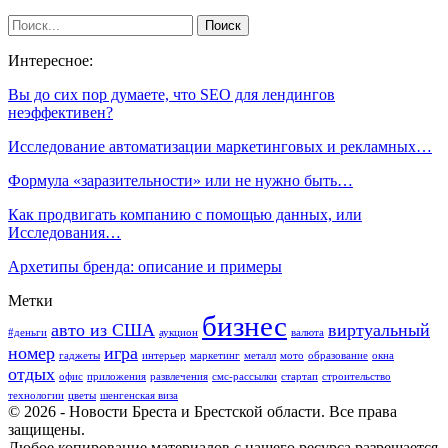
Интересное:
Вы до сих пор думаете, что SEO для лендингов
неэффективен?
Исследование автоматизации маркетинговых и рекламных…
Формула «заразительности» или не нужно быть…
Как продвигать компанию с помощью данных, или
Исследования…
Архетипы бренда: описание и примеры
Метки
бизнес
авто из США
виртуальный
#деньги
аукцион
валюта
номер
игра
гаджеты
интерьер
маркетинг
металл
мото
образование
окна
отдых
офис
приложения
развлечения
смс-рассылки
стартап
строительство
технологии
цветы
шенгенская виза
© 2026 - Новости Бреста и Брестской области. Все права
защищены.
Любое копирование материалов с нашего ресурса разрешается