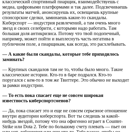
классический спортивный пиарщик, взаимодействуешь с
медиа, цифровыми платформами и так далее. Подсвечиваешь
результаты матчей, анонсируешь их, освещаешь крупные
спонсорские сделки, заминаешь какие-то скандалы.
Киберспорт — индустрия развлечений, а там очень много
звезд и своих селебрити, с которыми надо работать. Там
большая доля антикризиса. Потому что твой подопечный,
например, может пойти и выплеснуть часть негатива в
публичном поле, а пиарщикам, как всегда, это расхлебывать.
— А какие были скандалы, которые тебе приходилось
заминать?
— Крупных скандалов там не то, чтобы было много. Такие
классические истории. Кто-то в баре подрался. Кто-то
поругался с кем-то в том же Твиттере. Это обычно не выходит
за рамки индустрии.
— То есть пока спасает еще не совсем широкая
известность киберспортсменов?
— Да, пока спасает это и еще не совсем серьезное отношение
внутри аудитории киберспорта. Вот ты следишь за какой-
нибудь звездой, потому что она офигенно играет в Counter-
Strike или Dota 2. Тебе по большому счету плевать — пьет он
или нет, дебоширит или еще что-то. Тебе важно, чтобы он