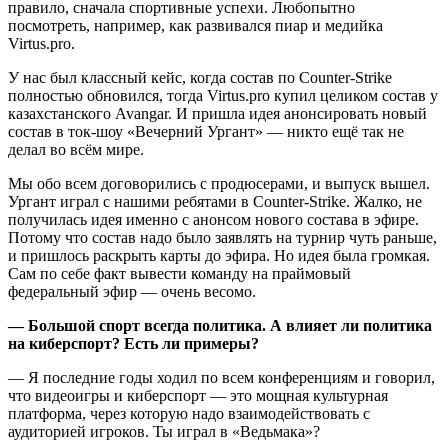
правило, сначала спортивные успехи. Любопытно
посмотреть, например, как развивался пиар и медийка
Virtus.pro.
У нас был классный кейс, когда состав по Counter-Strike
полностью обновился, тогда Virtus.pro купил целиком состав у
казахстанского Avangar. И пришла идея анонсировать новый
состав в ток-шоу «Вечерний Ургант» — никто ещё так не
делал во всём мире.
Мы обо всем договорились с продюсерами, и выпуск вышел.
Ургант играл с нашими ребятами в Counter-Strike. Жалко, не
получилась идея именно с анонсом нового состава в эфире.
Потому что состав надо было заявлять на турнир чуть раньше,
и пришлось раскрыть карты до эфира. Но идея была громкая.
Сам по себе факт вывести команду на праймовый
федеральный эфир — очень весомо.
— Большой спорт всегда политика. А влияет ли политика
на киберспорт? Есть ли примеры?
— Я последние годы ходил по всем конференциям и говорил,
что видеоигры и киберспорт — это мощная культурная
платформа, через которую надо взаимодействовать с
аудиторией игроков. Ты играл в «Ведьмака»?